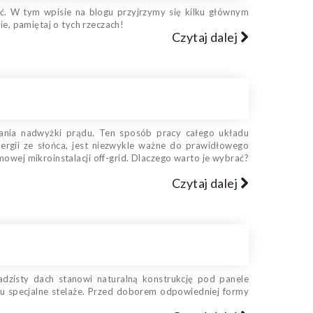
ść. W tym wpisie na blogu przyjrzymy się kilku głównym
ie, pamiętaj o tych rzeczach!
Czytaj dalej
wania nadwyżki prądu. Ten sposób pracy całego układu
rgii ze słońca, jest niezwykle ważne do prawidłowego
owej mikroinstalacji off-grid. Dlaczego warto je wybrać?
Czytaj dalej
adzisty dach stanowi naturalną konstrukcję pod panele
elu specjalne stelaże. Przed doborem odpowiedniej formy