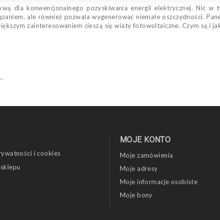
natywą dla konwencjonalnego pozyskiwania energii elektrycznej. Nic
iązaniem, ale również pozwala wygenerować niemałe oszczędności. Pan
większym zainteresowaniem cieszą się wiaty fotowoltaiczne. Czym są i ja
...
MOJE KONTO
rywatności i cookies
Moje zamówienia
 sklepu
Moje adresy
Moje informacje osobiste
Moje bony