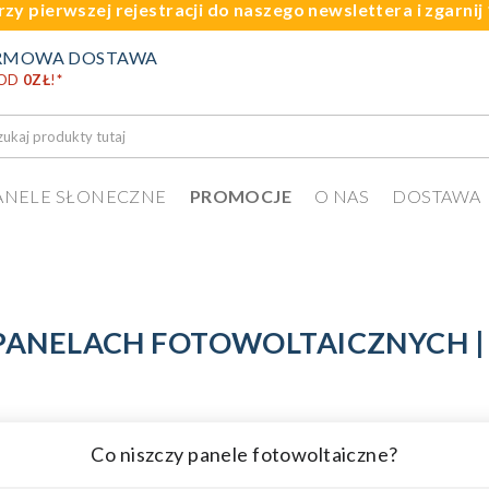
rzy pierwszej rejestracji do naszego newslettera i zgarni
RMOWA DOSTAWA
 OD
0ZŁ
!
*
ANELE SŁONECZNE
PROMOCJE
O NAS
DOSTAWA
PANELACH FOTOWOLTAICZNYCH |
Co niszczy panele fotowoltaiczne?