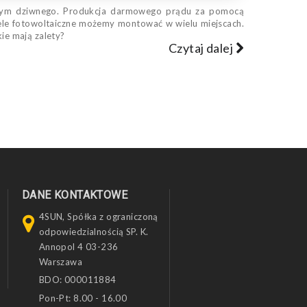
 w tym dziwnego. Produkcja darmowego prądu za pomocą
ele fotowoltaiczne możemy montować w wielu miejscach.
kie mają zalety?
Czytaj dalej
DANE KONTAKTOWE
4SUN, Spółka z ograniczoną
odpowiedzialnością SP. K.
Annopol 4 03-236
Warszawa
BDO: 000011884
Pon-Pt: 8.00 - 16.00