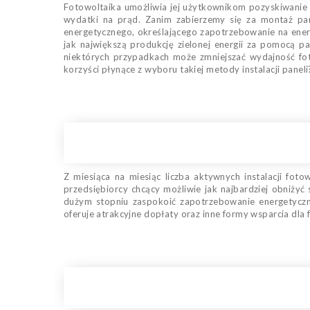
Fotowoltaika umożliwia jej użytkownikom pozyskiwanie 
wydatki na prąd. Zanim zabierzemy się za montaż pa
energetycznego, określającego zapotrzebowanie na ener
jak największą produkcję zielonej energii za pomocą 
niektórych przypadkach może zmniejszać wydajność fot
korzyści płynące z wyboru takiej metody instalacji paneli
Z miesiąca na miesiąc liczba aktywnych instalacji foto
przedsiębiorcy chcący możliwie jak najbardziej obniżyć
dużym stopniu zaspokoić zapotrzebowanie energetyczn
oferuje atrakcyjne dopłaty oraz inne formy wsparcia dla 