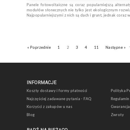
Panele fotowoltaiczne są coraz popularniejszą alter
modułów słonecznych nie tylko jest ekologicznym rozw
Najpopularniejszymi z nich są dach i grunt, jednak coraz 
« Poprzednie
1
2
3
4
11
Następne »
INFORMACJE
Koszty dostawy i formy płatności
Polityka P
Najczęściej zadawane pytania - FAQ
Regulamin
Korzyści z zakupów u nas
Gwarancja
Blog
Zwroty