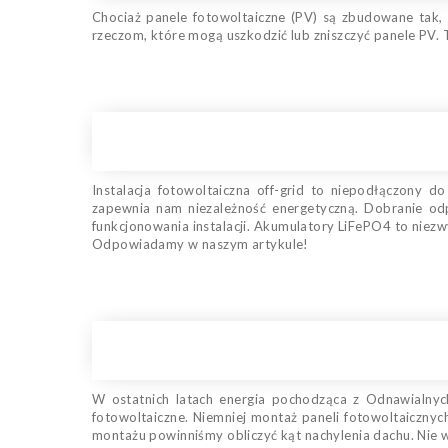
Chociaż panele fotowoltaiczne (PV) są zbudowane tak, 
rzeczom, które mogą uszkodzić lub zniszczyć panele PV. T
Instalacja fotowoltaiczna off-grid to niepodłączony
zapewnia nam niezależność energetyczną. Dobranie od
funkcjonowania instalacji. Akumulatory LiFePO4 to niezw
Odpowiadamy w naszym artykule!
W ostatnich latach energia pochodząca z Odnawialnych
fotowoltaiczne. Niemniej montaż paneli fotowoltaicznyc
montażu powinniśmy obliczyć kąt nachylenia dachu. Nie wi