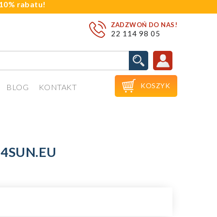
j 10% rabatu!
ZADZWOŃ DO NAS!
22 114 98 05

KOSZYK
BLOG
KONTAKT
 4SUN.EU