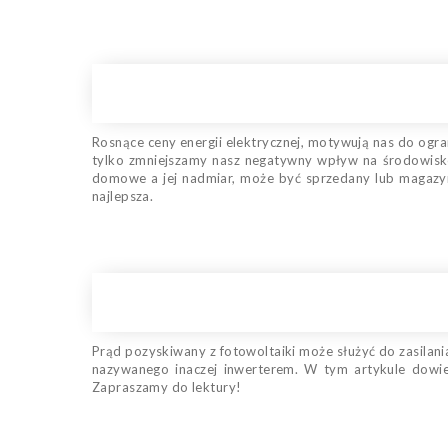
Rosnące ceny energii elektrycznej, motywują nas do ogr
tylko zmniejszamy nasz negatywny wpływ na środowisko
domowe a jej nadmiar, może być sprzedany lub magazyno
najlepsza.
Prąd pozyskiwany z fotowoltaiki może służyć do zasilania
nazywanego inaczej inwerterem. W tym artykule dowies
Zapraszamy do lektury!