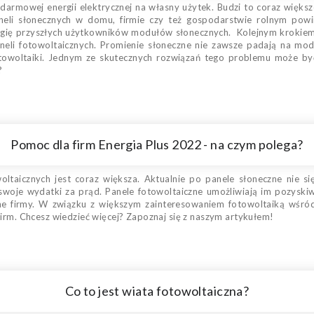
darmowej energii elektrycznej na własny użytek. Budzi to coraz więks
neli słonecznych w domu, firmie czy też gospodarstwie rolnym po
gię przyszłych użytkowników modułów słonecznych. Kolejnym krokiem 
paneli fotowoltaicznych. Promienie słoneczne nie zawsze padają na 
owoltaiki. Jednym ze skutecznych rozwiązań tego problemu może być 
?
Pomoc dla firm Energia Plus 2022 - na czym polega?
woltaicznych jest coraz większa. Aktualnie po panele słoneczne nie si
 swoje wydatki za prąd. Panele fotowoltaiczne umożliwiają im pozyskiw
e firmy. W związku z większym zainteresowaniem fotowoltaiką wśród
firm. Chcesz wiedzieć więcej? Zapoznaj się z naszym artykułem!
Co to jest wiata fotowoltaiczna?