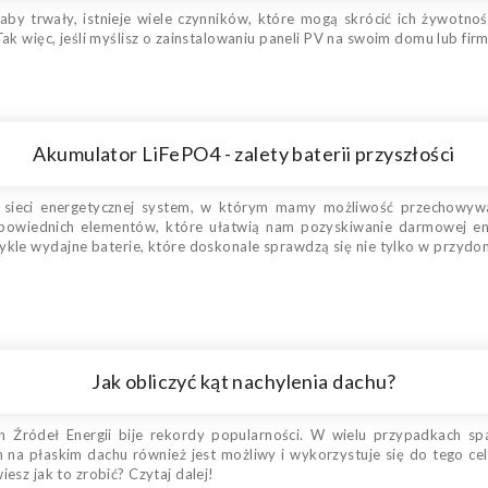
aby trwały, istnieje wiele czynników, które mogą skrócić ich żywotno
ak więc, jeśli myślisz o zainstalowaniu paneli PV na swoim domu lub firm
Akumulator LiFePO4 - zalety baterii przyszłości
 do sieci energetycznej system, w którym mamy możliwość przechowy
powiednich elementów, które ułatwią nam pozyskiwanie darmowej ene
ykle wydajne baterie, które doskonale sprawdzą się nie tylko w przydom
Jak obliczyć kąt nachylenia dachu?
 Źródeł Energii bije rekordy popularności. W wielu przypadkach sp
h na płaskim dachu również jest możliwy i wykorzystuje się do tego c
esz jak to zrobić? Czytaj dalej!