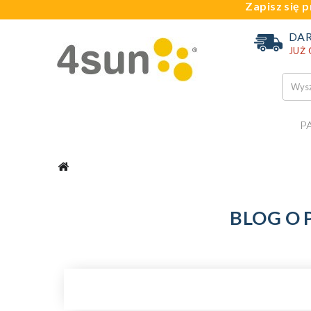
Zapisz się p
DA
JUŻ
P
BLOG O 