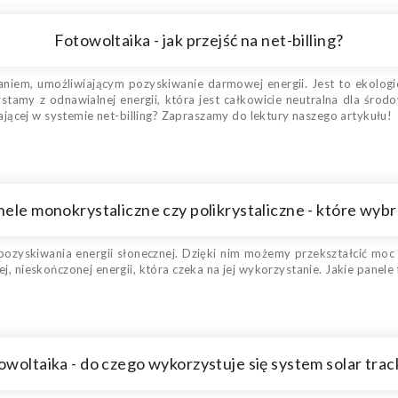
Fotowoltaika - jak przejść na net-billing?
aniem, umożliwiającym pozyskiwanie darmowej energii. Jest to ekologi
stamy z odnawialnej energii, która jest całkowicie neutralna dla środo
ałającej w systemie net-billing? Zapraszamy do lektury naszego artykułu!
nele monokrystaliczne czy polikrystaliczne - które wybr
ozyskiwania energii słonecznej. Dzięki nim możemy przekształcić moc
ej, nieskończonej energii, która czeka na jej wykorzystanie. Jakie panel
owoltaika - do czego wykorzystuje się system solar trac