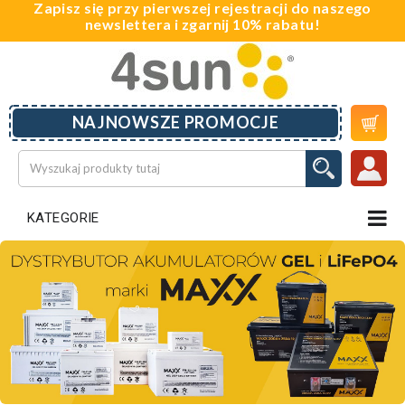
Zapisz się przy pierwszej rejestracji do naszego
newslettera i zgarnij 10% rabatu!

NAJNOWSZE PROMOCJE
KATEGORIE