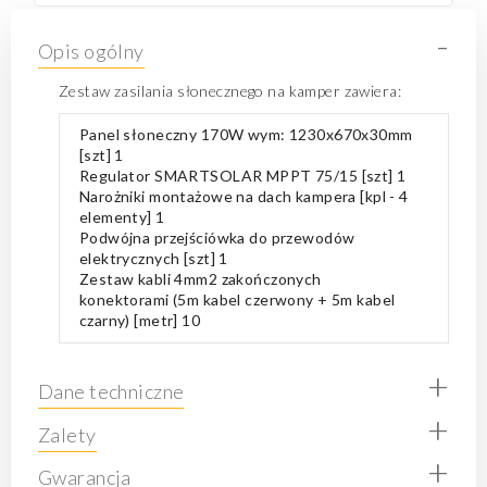
-
Opis ogólny
Zestaw zasilania słonecznego na kamper zawiera:
Panel słoneczny 170W wym: 1230x670x30mm
[szt] 1
Regulator SMARTSOLAR MPPT 75/15 [szt] 1
Narożniki montażowe na dach kampera [kpl - 4
elementy] 1
Podwójna przejściówka do przewodów
elektrycznych [szt] 1
Zestaw kabli 4mm2 zakończonych
konektorami (5m kabel czerwony + 5m kabel
czarny) [metr] 10
+
Dane techniczne
+
Zalety
+
Gwarancja