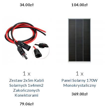
34.00zł
104.00zł
DODAJ DO KOSZYKA
1 x
1 x
Zestaw 2x5m Kabli
Panel Solarny 170W
Solarnych 1x4mm2
Monokrystaliczny
Zakończonych
369.00zł
Konektorami
79.06zł