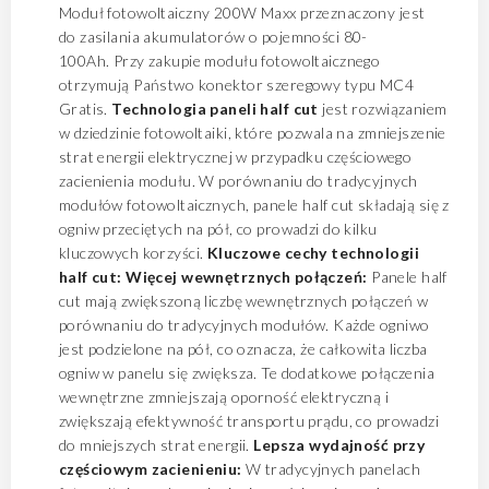
Moduł fotowoltaiczny 200W Maxx przeznaczony jest
do zasilania akumulatorów o pojemności 80-
100Ah. Przy zakupie modułu fotowoltaicznego
otrzymują Państwo konektor szeregowy typu MC4
Gratis.
Technologia paneli half cut
jest rozwiązaniem
w dziedzinie fotowoltaiki, które pozwala na zmniejszenie
strat energii elektrycznej w przypadku częściowego
zacienienia modułu. W porównaniu do tradycyjnych
modułów fotowoltaicznych, panele half cut składają się z
ogniw przeciętych na pół, co prowadzi do kilku
kluczowych korzyści.
Kluczowe cechy technologii
half cut:
Więcej wewnętrznych połączeń:
Panele half
cut mają zwiększoną liczbę wewnętrznych połączeń w
porównaniu do tradycyjnych modułów. Każde ogniwo
jest podzielone na pół, co oznacza, że całkowita liczba
ogniw w panelu się zwiększa. Te dodatkowe połączenia
wewnętrzne zmniejszają oporność elektryczną i
zwiększają efektywność transportu prądu, co prowadzi
do mniejszych strat energii.
Lepsza wydajność przy
częściowym zacienieniu:
W tradycyjnych panelach