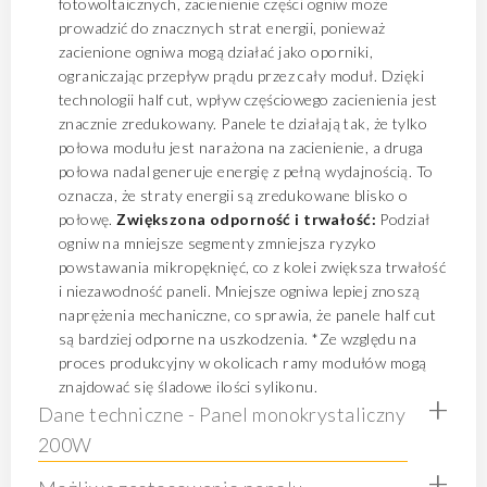
fotowoltaicznych, zacienienie części ogniw może
prowadzić do znacznych strat energii, ponieważ
zacienione ogniwa mogą działać jako oporniki,
ograniczając przepływ prądu przez cały moduł. Dzięki
technologii half cut, wpływ częściowego zacienienia jest
znacznie zredukowany. Panele te działają tak, że tylko
połowa modułu jest narażona na zacienienie, a druga
połowa nadal generuje energię z pełną wydajnością. To
oznacza, że straty energii są zredukowane blisko o
połowę.
Zwiększona odporność i trwałość:
Podział
ogniw na mniejsze segmenty zmniejsza ryzyko
powstawania mikropęknięć, co z kolei zwiększa trwałość
i niezawodność paneli. Mniejsze ogniwa lepiej znoszą
naprężenia mechaniczne, co sprawia, że panele half cut
są bardziej odporne na uszkodzenia. *Ze względu na
proces produkcyjny w okolicach ramy modułów mogą
znajdować się śladowe ilości sylikonu.
+
Dane techniczne - Panel monokrystaliczny
200W
+