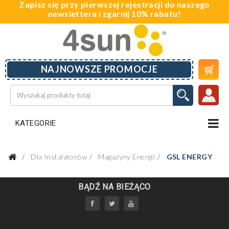
Zapisz się przy pierwszej rejestracji do naszego
newslettera i zgarnij 10% rabatu!

NAJNOWSZE PROMOCJE
KATEGORIE
Dla Instalatorów
Magazyny Energii
GSL ENERGY
BĄDŹ NA BIEŻĄCO