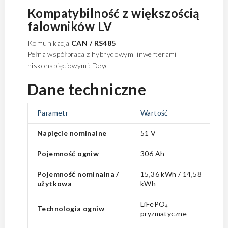
Kompatybilność z większością
falowników LV
Komunikacja
CAN / RS485
Pełna współpraca z hybrydowymi inwerterami
niskonapięciowymi: Deye
Dane techniczne
Parametr
Wartość
Napięcie nominalne
51 V
Pojemność ogniw
306 Ah
Pojemność nominalna /
15,36 kWh / 14,58
użytkowa
kWh
LiFePO₄
Technologia ogniw
pryzmatyczne