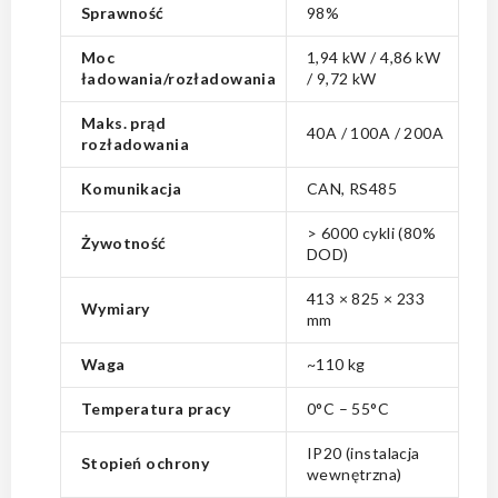
Sprawność
98%
Moc
1,94 kW / 4,86 kW
ładowania/rozładowania
/ 9,72 kW
Maks. prąd
40A / 100A / 200A
rozładowania
Komunikacja
CAN, RS485
> 6000 cykli (80%
Żywotność
DOD)
413 × 825 × 233
Wymiary
mm
Waga
~110 kg
Temperatura pracy
0°C – 55°C
IP20 (instalacja
Stopień ochrony
wewnętrzna)