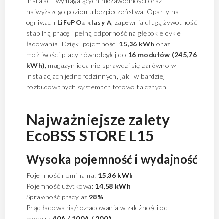
instalacji wymagających niezawodności oraz
najwyższego poziomu bezpieczeństwa. Oparty na
ogniwach
LiFePO₄ klasy A
, zapewnia długą żywotność,
stabilną pracę i pełną odporność na głębokie cykle
ładowania. Dzięki pojemności
15,36 kWh
oraz
możliwości pracy równoległej do
16 modułów (245,76
kWh)
, magazyn idealnie sprawdzi się zarówno w
instalacjach jednorodzinnych, jak i w bardziej
rozbudowanych systemach fotowoltaicznych.
Najważniejsze zalety
EcoBSS STORE L15
Wysoka pojemność i wydajność
Pojemność nominalna:
15,36 kWh
Pojemność użytkowa:
14,58 kWh
Sprawność pracy aż
98%
Prąd ładowania/rozładowania w zależności od
modelu:
40A / 100A / 200A