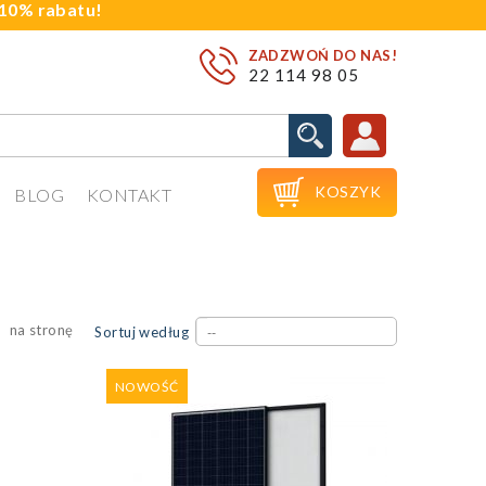
j 10% rabatu!
ZADZWOŃ DO NAS!
22 114 98 05

KOSZYK
BLOG
KONTAKT
na stronę
Sortuj według
--
NOWOŚĆ