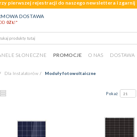
rzy pierwszej rejestracji do naszego newslettera i zgarni
RMOWA DOSTAWA
 OD
0ZŁ
!
*
ANELE SŁONECZNE
PROMOCJE
O NAS
DOSTAWA
Dla Instalatorów
Moduły fotowoltaiczne
Pokaż
21