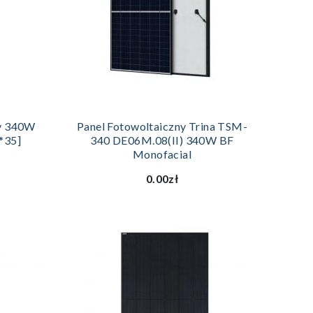
ZYKA
DODAJ DO KOSZYKA
y 340W
Panel Fotowoltaiczny Trina TSM-
*35]
340 DE06M.08(II) 340W BF
Monofacial
0.00zł