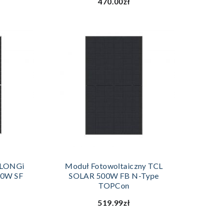
470.00zł
ZYKA
DODAJ DO KOSZYKA
y LONGi
Moduł Fotowoltaiczny TCL
00W SF
SOLAR 500W FB N-Type
TOPCon
519.99zł