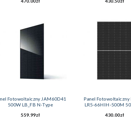
470.00zł
430.50zł
DODAJ DO KOSZYKA
DODAJ DO KOS
nel Fotowoltaiczny JAM60D41
Panel Fotowoltaiczn
500W LB_FB N-Type
LR5-66HIH-500M 5
559.99zł
430.00zł