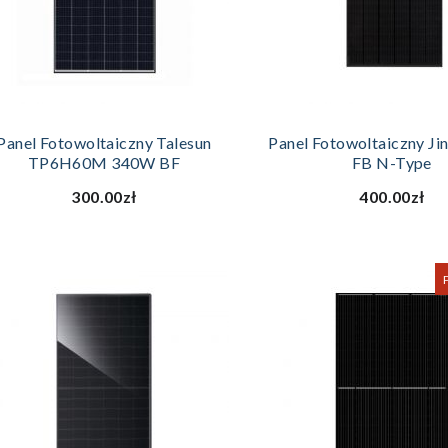
DODAJ DO KOSZYKA
DODAJ DO KOS
Panel Fotowoltaiczny Talesun
Panel Fotowoltaiczny J
TP6H60M 340W BF
FB N-Type
300.00zł
400.00zł