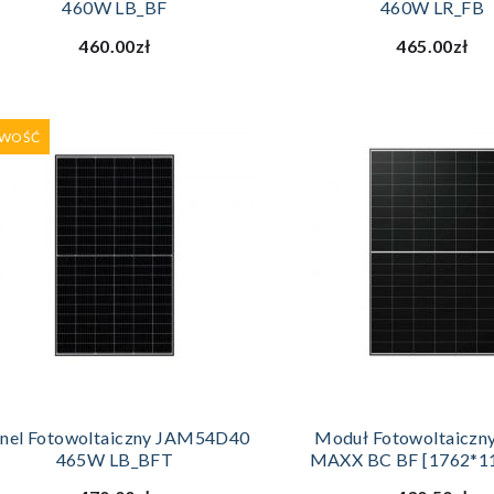
460W LB_BF
460W LR_FB
460.00zł
465.00zł
WOŚĆ
DODAJ DO KOSZYKA
DODAJ DO KOS
nel Fotowoltaiczny JAM54D40
Moduł Fotowoltaiczn
465W LB_BFT
MAXX BC BF [1762*1