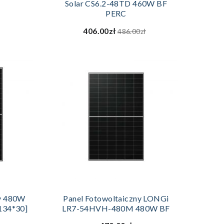
Solar CS6.2-48TD 460W BF
PERC
406.00zł
486.00zł
ZYKA
DODAJ DO KOSZYKA
y 480W
Panel Fotowoltaiczny LONGi
134*30]
LR7-54HVH-480M 480W BF