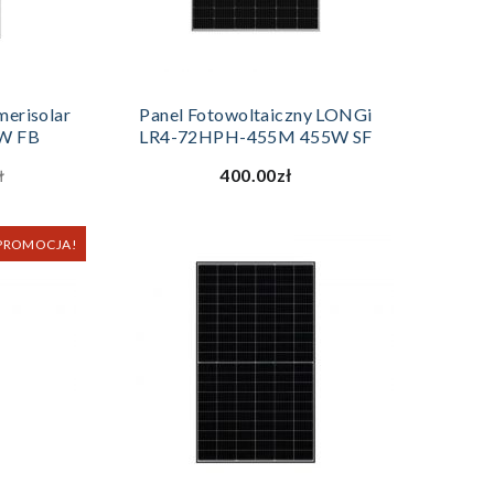
ZYKA
DODAJ DO KOSZYKA
merisolar
Panel Fotowoltaiczny LONGi
W FB
LR4-72HPH-455M 455W SF
400.00zł
ł
PROMOCJA!