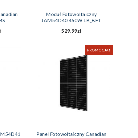
ZYKA
DODAJ DO KOSZYKA
Canadian
Moduł Fotowoltaiczny
MS
JAM54D40 460W LB_BFT
529.99zł
ł
PROMOCJA!
ZYKA
DODAJ DO KOSZYKA
JAM54D41
Panel Fotowoltaiczny Canadian