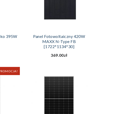
ZYKA
DODAJ DO KOSZYKA
inko 395W
Panel Fotowoltaiczny 420W
MAXX N-Type FB
[1722*1134*30]
369.00zł
PROMOCJA!