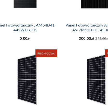
DODAJ DO KOSZYKA
DODAJ DO KOS
nel Fotowoltaiczny JAM54D41
Panel Fotowoltaiczny A
445W LB_FB
AS-7M120-HC 450
0.00zł
300.00zł
395.00z
PROMOCJA!