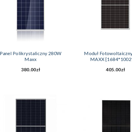
DODAJ DO KOSZYKA
DODAJ DO KOS
Panel Polikrystaliczny 280W
Moduł Fotowoltaiczn
Maxx
MAXX [1684*1002
380.00zł
405.00zł