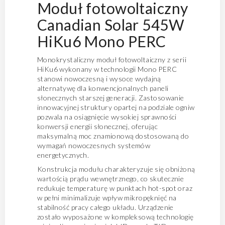
Moduł fotowoltaiczny
Canadian Solar 545W
HiKu6 Mono PERC
Monokrystaliczny moduł fotowoltaiczny z serii
HiKu6 wykonany w technologii Mono PERC
stanowi nowoczesną i wysoce wydajną
alternatywę dla konwencjonalnych paneli
słonecznych starszej generacji. Zastosowanie
innowacyjnej struktury opartej na podziale ogniw
pozwala na osiągnięcie wysokiej sprawności
konwersji energii słonecznej, oferując
maksymalną moc znamionową dostosowaną do
wymagań nowoczesnych systemów
energetycznych.
Konstrukcja modułu charakteryzuje się obniżoną
wartością prądu wewnętrznego, co skutecznie
redukuje temperaturę w punktach hot-spot oraz
w pełni minimalizuje wpływ mikropęknięć na
stabilność pracy całego układu. Urządzenie
zostało wyposażone w kompleksową technologię