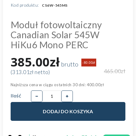
Kod produktu:
CS6W-545MS
Moduł fotowoltaiczny
Canadian Solar 545W
HiKu6 Mono PERC
385.00zł
-80.00zł
brutto
465.00zł
(313.01zł netto)
Najniższa cena w ciągu ostatnich 30 dni:
400.00zł
Ilość
DODAJ DO KOSZYKA