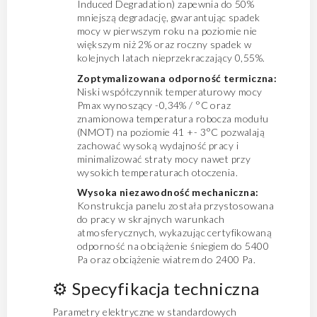
Induced Degradation) zapewnia do 50%
mniejszą degradację, gwarantując spadek
mocy w pierwszym roku na poziomie nie
większym niż 2% oraz roczny spadek w
kolejnych latach nieprzekraczający 0,55%.
Zoptymalizowana odporność termiczna:
Niski współczynnik temperaturowy mocy
Pmax wynoszący -0,34% / °C oraz
znamionowa temperatura robocza modułu
(NMOT) na poziomie 41 +- 3°C pozwalają
zachować wysoką wydajność pracy i
minimalizować straty mocy nawet przy
wysokich temperaturach otoczenia.
Wysoka niezawodność mechaniczna:
Konstrukcja panelu została przystosowana
do pracy w skrajnych warunkach
atmosferycznych, wykazując certyfikowaną
odporność na obciążenie śniegiem do 5400
Pa oraz obciążenie wiatrem do 2400 Pa.
⚙️ Specyfikacja techniczna
Parametry elektryczne w standardowych