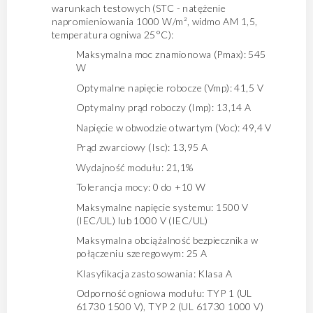
warunkach testowych (STC - natężenie
napromieniowania 1000 W/m², widmo AM 1,5,
temperatura ogniwa 25°C):
Maksymalna moc znamionowa (Pmax): 545
W
Optymalne napięcie robocze (Vmp): 41,5 V
Optymalny prąd roboczy (Imp): 13,14 A
Napięcie w obwodzie otwartym (Voc): 49,4 V
Prąd zwarciowy (Isc): 13,95 A
Wydajność modułu: 21,1%
Tolerancja mocy: 0 do +10 W
Maksymalne napięcie systemu: 1500 V
(IEC/UL) lub 1000 V (IEC/UL)
Maksymalna obciążalność bezpiecznika w
połączeniu szeregowym: 25 A
Klasyfikacja zastosowania: Klasa A
Odporność ogniowa modułu: TYP 1 (UL
61730 1500 V), TYP 2 (UL 61730 1000 V)