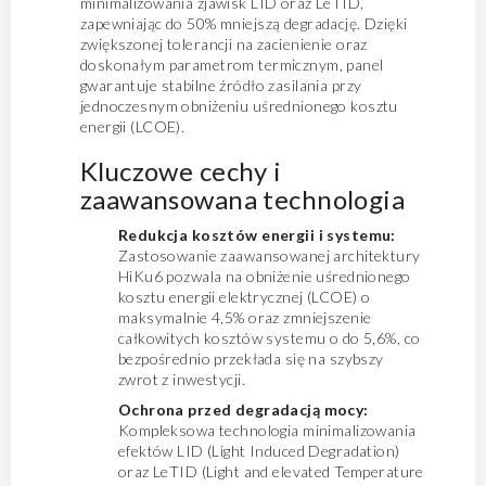
minimalizowania zjawisk LID oraz LeTID,
zapewniając do 50% mniejszą degradację. Dzięki
zwiększonej tolerancji na zacienienie oraz
doskonałym parametrom termicznym, panel
gwarantuje stabilne źródło zasilania przy
jednoczesnym obniżeniu uśrednionego kosztu
energii (LCOE).
Kluczowe cechy i
zaawansowana technologia
Redukcja kosztów energii i systemu:
Zastosowanie zaawansowanej architektury
HiKu6 pozwala na obniżenie uśrednionego
kosztu energii elektrycznej (LCOE) o
maksymalnie 4,5% oraz zmniejszenie
całkowitych kosztów systemu o do 5,6%, co
bezpośrednio przekłada się na szybszy
zwrot z inwestycji.
Ochrona przed degradacją mocy:
Kompleksowa technologia minimalizowania
efektów LID (Light Induced Degradation)
oraz LeTID (Light and elevated Temperature