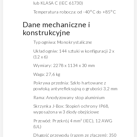
lub KLASA C (IEC 61730)
Temperatura robocza: od -40°C do +85°C
Dane mechaniczne i
konstrukcyjne
Typ ogniwa: Monokrystaliczne
Układ ogniw: 144 sztuki w konfiguracji 2 x
(12 x 6)
Wymiary: 2278 x 1134 x 30 mm
Waga: 27,6 kg
Pokrywa przednia: Szkło hartowane z
powłoką antyrefleksyjną o grubości 3,2 mm
Rama: Anodyzowany stop aluminium
Skrzynka J-Box: Stopień ochrony IP68,
wyposażona w 3 diody obejściowe
Przewód: Przekrój 4 mm² (IEC), 12 AWG
(UL)
Długość przewodu (razem ze złączem): 350