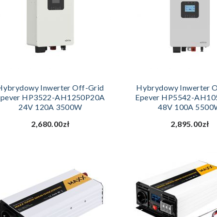
DODAJ DO KOSZYKA
DODAJ DO KOSZ
Hybrydowy Inwerter Off-Grid
Hybrydowy Inwerter O
Epever HP3522-AH1250P20A
Epever HP5542-AH1
24V 120A 3500W
48V 100A 550
2,680.00zł
2,895.00zł