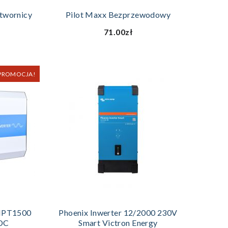
ZYKA
DODAJ DO KOSZYKA
etwornicy
Pilot Maxx Bezprzewodowy
71.00zł
PROMOCJA!
ZYKA
DODAJ DO KOSZYKA
 IPT1500
Phoenix Inwerter 12/2000 230V
DC
Smart Victron Energy