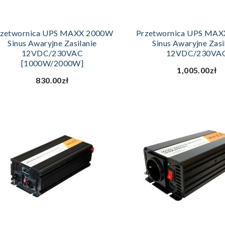
DODAJ DO KOSZYKA
DODAJ DO KOS
rzetwornica UPS MAXX 2000W
Przetwornica UPS MA
Sinus Awaryjne Zasilanie
Sinus Awaryjne Zasi
12VDC/230VAC
12VDC/230VA
[1000W/2000W]
1,005.00zł
830.00zł