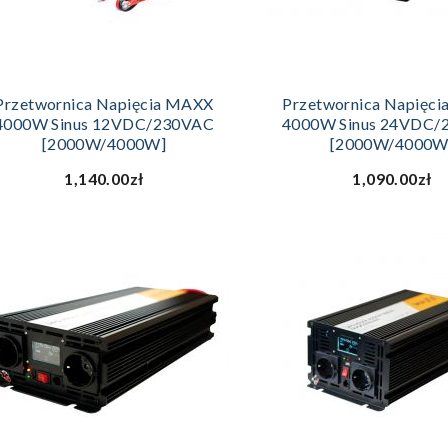
DODAJ DO KOSZYKA
DODAJ DO KOS
Przetwornica Napięcia MAXX
Przetwornica Napięc
4000W Sinus 12VDC/230VAC
4000W Sinus 24VDC/
[2000W/4000W]
[2000W/4000W
1,140.00zł
1,090.00zł