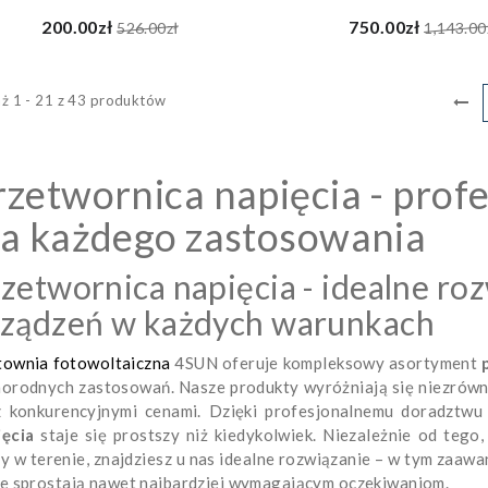
200.00zł
750.00zł
526.00zł
1,143.00
ż 1 - 21 z 43 produktów
rzetwornica napięcia - prof
la każdego zastosowania
zetwornica napięcia - idealne roz
rządzeń w każdych warunkach
townia fotowoltaiczna
4SUN oferuje kompleksowy asortyment
norodnych zastosowań. Nasze produkty wyróżniają się niezrów
z konkurencyjnymi cenami. Dzięki profesjonalnemu doradztw
ięcia
staje się prostszy niż kiedykolwiek. Niezależnie od tego
y w terenie, znajdziesz u nas idealne rozwiązanie – w tym zaa
e sprostają nawet najbardziej wymagającym oczekiwaniom.