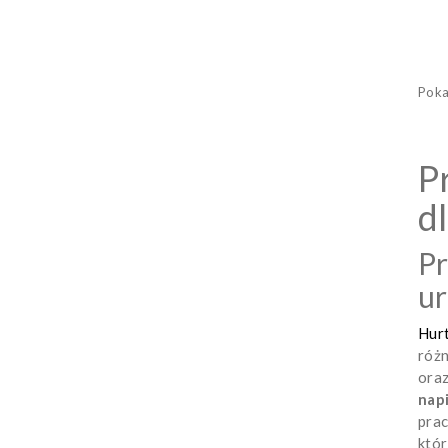
Poka
P
d
Pr
u
Hur
róż
ora
nap
prac
któr