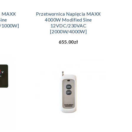
ZYKA
DODAJ DO KOSZYKA
ia MAXX
Przetwornica Napięcia MAXX
ine
4000W Modified Sine
/1000W]
12VDC/230VAC
[2000W/4000W]
655.00zł