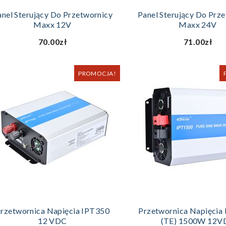
DODAJ DO KOSZYKA
DODAJ DO KOS
anel Sterujący Do Przetwornicy
Panel Sterujący Do Prz
Maxx 12V
Maxx 24V
70.00zł
71.00zł
PROMOCJA!
DODAJ DO KOSZYKA
DODAJ DO KOS
rzetwornica Napięcia IPT350
Przetwornica Napięcia
12 VDC
(TE) 1500W 12V