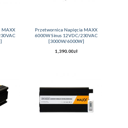
ZYKA
DODAJ DO KOSZYKA
ia MAXX
Przetwornica Napięcia MAXX
230VAC
6000W Sinus 12VDC/230VAC
]
[3000W/6000W]
1,390.00zł