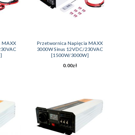
ZYKA
DODAJ DO KOSZYKA
ia MAXX
Przetwornica Napięcia MAXX
230VAC
3000W Sinus 12VDC/230VAC
]
[1500W/3000W]
0.00zł