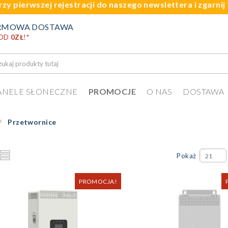
rzy pierwszej rejestracji do naszego newslettera i zgarni
RMOWA DOSTAWA
 OD
0ZŁ
!
*
ANELE SŁONECZNE
PROMOCJE
O NAS
DOSTAWA
Przetwornice
Pokaż
21
PROMOCJA!