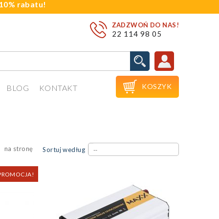
j 10% rabatu!
ZADZWOŃ DO NAS!
22 114 98 05

KOSZYK
BLOG
KONTAKT
na stronę
Sortuj według
--
PROMOCJA!