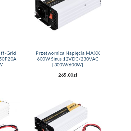
YKA
DODAJ DO KOSZYKA
ff-Grid
Przetwornica Napięcia MAXX
050P20A
600W Sinus 12VDC/230VAC
0W
[300W/600W]
265.00zł