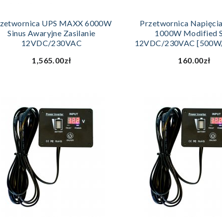
DODAJ DO KOSZYKA
DODAJ DO KOS
rzetwornica UPS MAXX 6000W
Przetwornica Napięc
Sinus Awaryjne Zasilanie
1000W Modified S
12VDC/230VAC
12VDC/230VAC [500W
1,565.00zł
160.00zł