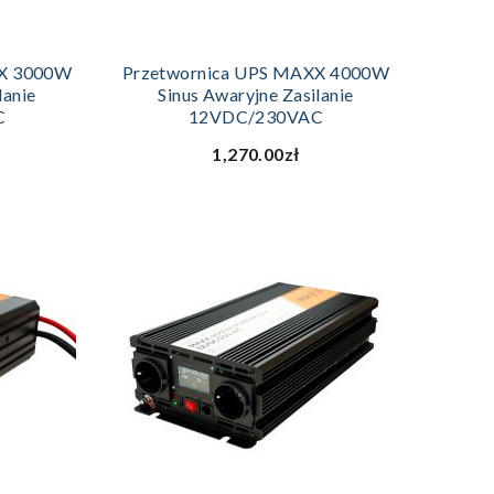
ZYKA
DODAJ DO KOSZYKA
XX 3000W
Przetwornica UPS MAXX 4000W
lanie
Sinus Awaryjne Zasilanie
C
12VDC/230VAC
1,270.00zł