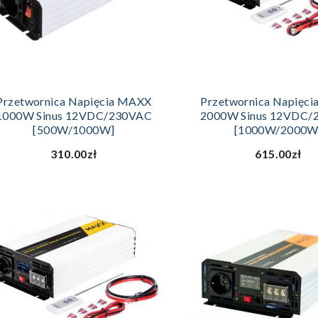
DODAJ DO KOSZYKA
DODAJ DO KOS
Przetwornica Napięcia MAXX
Przetwornica Napięc
1000W Sinus 12VDC/230VAC
2000W Sinus 12VDC/
[500W/1000W]
[1000W/2000W
310.00zł
615.00zł