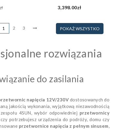
3,398.00zł
zł
2
3
1
POKAŻ WSZYSTKO
esjonalne rozwiązania
wiązanie do zasilania
przetwornic napięcia 12V/230V
dostosowanych do
naną jakością wykonania, wyjątkową niezawodnością
u zespołu 4SUN, wybór odpowiedniej
przetwornicy
, czy potrzebujesz urządzenia do podróży, domu czy
wansowane
przetwornice napięcia z pełnym sinusem
,