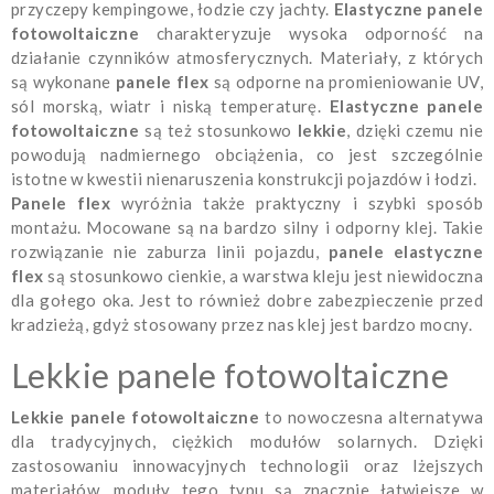
przyczepy kempingowe, łodzie czy jachty.
Elastyczne panele
fotowoltaiczne
charakteryzuje wysoka odporność na
działanie czynników atmosferycznych. Materiały, z których
są wykonane
panele flex
są odporne na promieniowanie UV,
sól morską, wiatr i niską temperaturę.
Elastyczne panele
fotowoltaiczne
są też stosunkowo
lekkie
, dzięki czemu nie
powodują nadmiernego obciążenia, co jest szczególnie
istotne w kwestii nienaruszenia konstrukcji pojazdów i łodzi.
Panele flex
wyróżnia także praktyczny i szybki sposób
montażu. Mocowane są na bardzo silny i odporny klej. Takie
rozwiązanie nie zaburza linii pojazdu,
panele elastyczne
flex
są stosunkowo cienkie, a warstwa kleju jest niewidoczna
dla gołego oka. Jest to również dobre zabezpieczenie przed
kradzieżą, gdyż stosowany przez nas klej jest bardzo mocny.
Lekkie panele fotowoltaiczne
Lekkie panele fotowoltaiczne
to nowoczesna alternatywa
dla tradycyjnych, ciężkich modułów solarnych. Dzięki
zastosowaniu innowacyjnych technologii oraz lżejszych
materiałów, moduły tego typu są znacznie łatwiejsze w