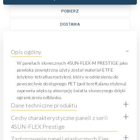
POBIERZ
DOSTAWA
-
Opis ogólny
W panelach słonecznych 4SUN-FLEX-M PRESTIGE jako
powłoka zewnętrzna użyty został materiał ETFE
(etyleno-tetrafluoroetylen), który w odniesieniu do
powszechnie dostępnego PET (poli tereftalanu etylenu)
zapewnia większą absorpcję światła słonecznego dzięki
ograniczeniu odblasku.
+
Dane techniczne produktu
+
Cechy charakterystyczne paneli z serii
4SUN-FLEX Prestige
+
Zastosowanie paneli elastycznych Flex