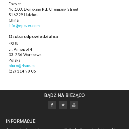
Epever
No.103, Dongxing Rd, Chenjiang Street
516229 Huizhou
China
info@epever.com
Osoba odpowiedzialna
4SUN
ul. Annopol 4
03-236 Warszawa
Polska
biuro@4sun.eu
(22) 114 98 05
BĄDŹ NA BIEŻĄCO
INFORMACJE