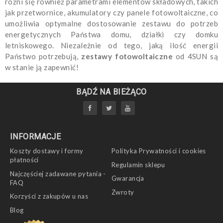
różni się również parametrami elementów składowych, takich
jak przetwornice, akumulatory czy panele fotowoltaiczne, co
umożliwia optymalne dostosowanie zestawu do potrzeb
energetycznych Państwa domu, działki czy domku
letniskowego. Niezależnie od tego, jaką ilość energii
Państwo potrzebują,
zestawy fotowoltaiczne
od 4SUN są
w stanie ją zapewnić!
BĄDŹ NA BIEŻĄCO
INFORMACJE
Koszty dostawy i formy
Polityka Prywatności i cookies
płatności
Regulamin sklepu
Najczęściej zadawane pytania -
Gwarancja
FAQ
Zwroty
Korzyści z zakupów u nas
Blog