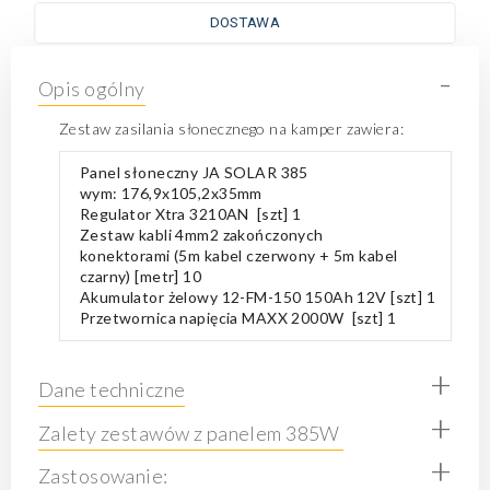
DOSTAWA
-
Opis ogólny
Zestaw zasilania słonecznego na kamper zawiera:
Panel słoneczny JA SOLAR 385
wym:
176,9x105,2x35mm
Regulator Xtra 3210AN [szt] 1
Zestaw kabli 4mm2 zakończonych
konektorami (5m kabel czerwony + 5m kabel
czarny) [metr] 10
Akumulator żelowy 12-FM-150 150Ah 12V [szt] 1
Przetwornica napięcia
MAXX 2000W
[szt] 1
+
Dane techniczne
+
Zalety zestawów z panelem 385W
+
Zastosowanie: