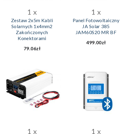
1 x
1 x
Zestaw 2x5m Kabli
Panel Fotowoltaiczny
Solarnych 1x4mm2
JA Solar 385
Zakończonych
JAM60S20 MR BF
Konektorami
499.00zł
79.06zł
1 x
1 x