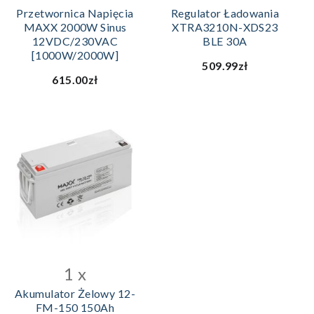
Przetwornica Napięcia
Regulator Ładowania
MAXX 2000W Sinus
XTRA3210N-XDS23
12VDC/230VAC
BLE 30A
[1000W/2000W]
509.99zł
615.00zł
DODAJ DO KOSZYKA
1 x
Akumulator Żelowy 12-
FM-150 150Ah