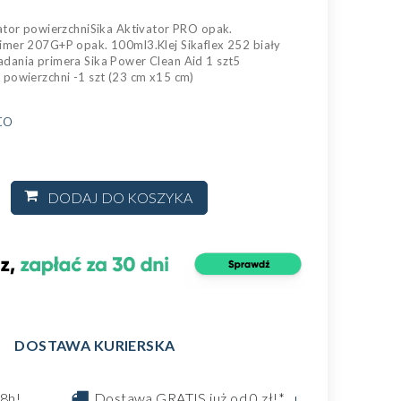
ator powierzchniSika Aktivator PRO opak.
imer 207G+P opak. 100ml3.Klej Sikaflex 252 biały
dania primera Sika Power Clean Aid 1 szt5
 powierzchni -1 szt (23 cm x15 cm)
to
DODAJ DO KOSZYKA
DOSTAWA KURIERSKA
8h!
Dostawa GRATIS już od 0 zł!*