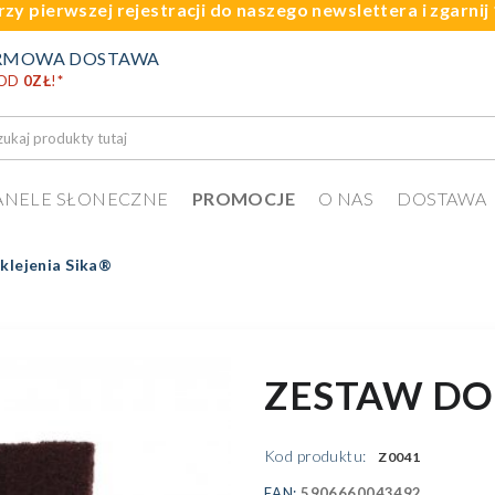
rzy pierwszej rejestracji do naszego newslettera i zgarni
RMOWA DOSTAWA
 OD
0ZŁ
!
*
ANELE SŁONECZNE
PROMOCJE
O NAS
DOSTAWA
klejenia Sika®
ZESTAW DO 
Kod produktu:
Z0041
EAN:
5906660043492