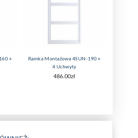
A
DODAJ DO KOSZYKA
160 +
Ramka Montażowa 4SUN-190 +
Przejści
4 Uchwyty
486.00zł