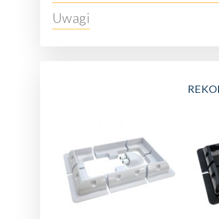
Uwagi
REK