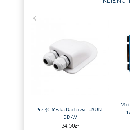
KLIENCI
DODAJ DO KOSZYKA
Vict
Przejściówka Dachowa - 4SUN-
1
DD-W
34.00zł