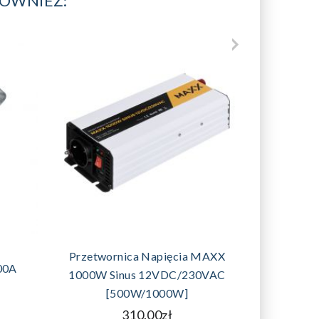
RÓWNIEŻ:
DODAJ DO KOSZYKA
D
Przetwornica Napięcia MAXX
00A
1000W Sinus 12VDC/230VAC
Panel
[500W/1000W]
310.00zł