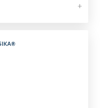
+
SIKA®