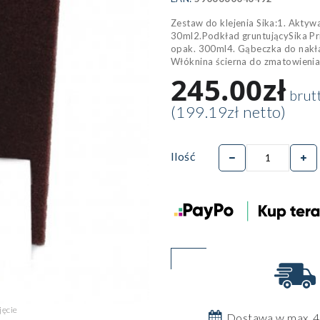
Zestaw do klejenia Sika:1. Aktyw
30ml2.Podkład gruntującySika Pr
opak. 300ml4. Gąbeczka do nakła
Włóknina ścierna do zmatowienia
245.00zł
brut
(199.19zł netto)
Ilość
Dostawa w max. 4