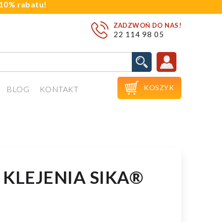
j 10% rabatu!
ZADZWOŃ DO NAS!
22 114 98 05

KOSZYK
BLOG
KONTAKT
KLEJENIA SIKA®