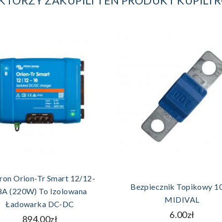
 KTÓRZY ZAKUPILI TEN PRODUKT KUPILI 
DODAJ DO KOSZYKA
DODAJ DO KOSZYKA
ron Orion-Tr Smart 12/12-
Bezpiecznik Topikowy 1
8A (220W) To Izolowana
MIDIVAL
Ładowarka DC-DC
6.00zł
894.00zł