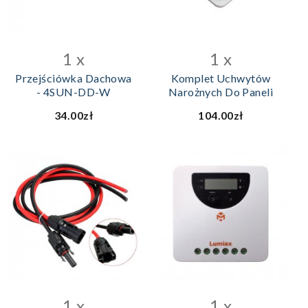
DODAJ DO KOSZYKA
DODAJ DO KOSZYKA
1 x
1 x
Przejściówka Dachowa
Komplet Uchwytów
- 4SUN-DD-W
Narożnych Do Paneli
34.00zł
104.00zł
1 x
1 x