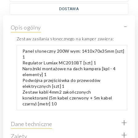
DOSTAWA
-
Opis ogólny
Zestaw zasilania słonecznego na kamper zawiera:
Panel słoneczny 200W wym: 1410x70x35mm [szt]
1
Regulator Lumiax MC2010BT [szt] 1
Narożniki montażowe na dach kampera [kpl - 4
elementy] 1
Podwójna przejściówka do przewodów
elektrycznych [szt] 1
Zestaw kabli 4mm2 zakończonych
konektorami (5m kabel czerwony + 5m kabel
czarny) [metr] 10
+
Dane techniczne
+
Zalety