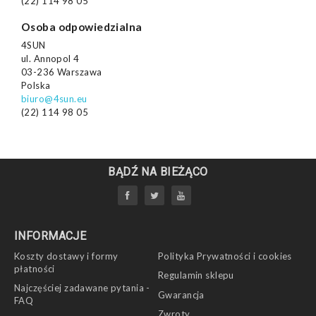
(22) 114 98 05
Osoba odpowiedzialna
4SUN
ul. Annopol 4
03-236 Warszawa
Polska
biuro@4sun.eu
(22) 114 98 05
BĄDŹ NA BIEŻĄCO
INFORMACJE
Koszty dostawy i formy
Polityka Prywatności i cookies
płatności
Regulamin sklepu
Najczęściej zadawane pytania -
Gwarancja
FAQ
Zwroty