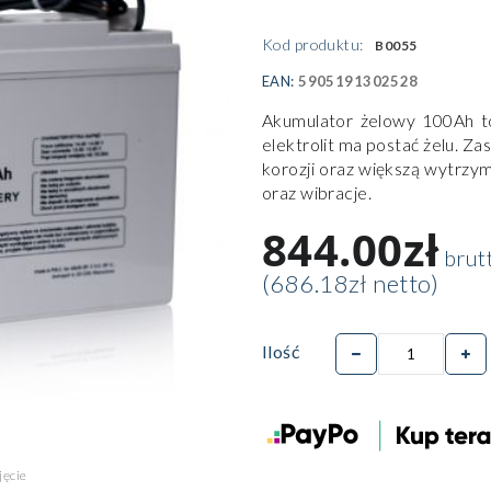
Kod produktu:
B0055
EAN:
5905191302528
Akumulator żelowy 100Ah t
elektrolit ma postać żelu. Z
korozji oraz większą wytrzy
oraz wibracje.
844.00zł
brut
(686.18zł netto)
Ilość