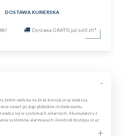
DOSTAWA KURIERSKA
8h!
Dostawa GRATIS już od 0 zł!*
-
zy żelem wpływa na brak korozji oraz większą
wania nawet po jego głębokim rozładowaniu.
prawdza się w systemach solarnych. Akumulatory z
ania systemów alarmowych i kontroli dostępu oraz
+