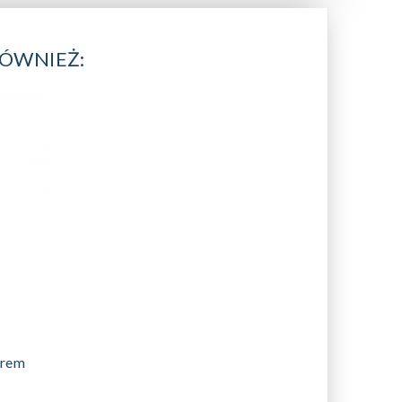
RÓWNIEŻ:
orem