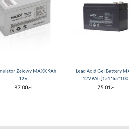
DODAJ DO KOSZYKA
DODAJ DO KOSZYK
mulator Żelowy MAXX 9Ah
Lead Acid Gel Battery 
12V
12V9Ah [151*65*100
87.00zł
75.01zł