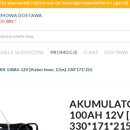
rzy pierwszej rejestracji do naszego newslettera i zgarni
RMOWA DOSTAWA
 OD
0ZŁ
!
*
ANELE SŁONECZNE
PROMOCJE
O NAS
DOSTAWA
X 100Ah 12V [Kabel 6mm, 2,5m] 330*171*215
AKUMULAT
100AH 12V 
330*171*21