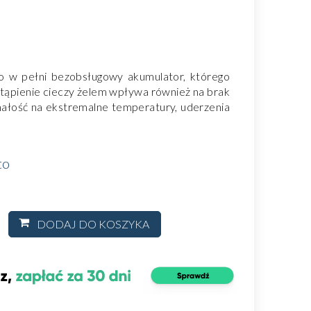
o w pełni bezobsługowy akumulator, którego
astąpienie cieczy żelem wpływa również na brak
małość na ekstremalne temperatury, uderzenia
to
DODAJ DO KOSZYKA