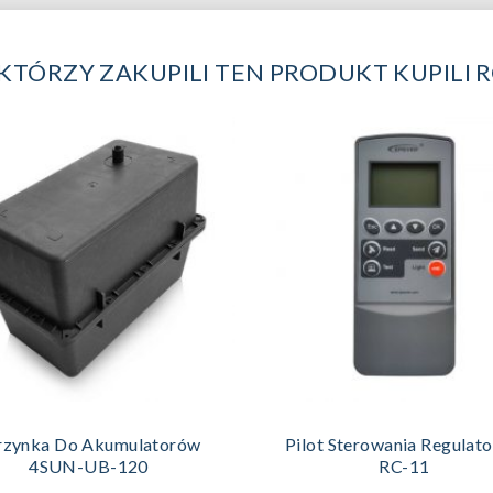
 KTÓRZY ZAKUPILI TEN PRODUKT KUPILI 
DODAJ DO KOSZYKA
DODAJ DO KOSZYKA
rzynka Do Akumulatorów
Pilot Sterowania Regulat
4SUN-UB-120
RC-11