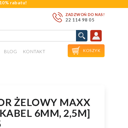
j 10% rabatu!
ZADZWOŃ DO NAS!
22 114 98 05

KOSZYK
BLOG
KONTAKT
OR ŻELOWY MAXX
[KABEL 6MM, 2,5M]
5