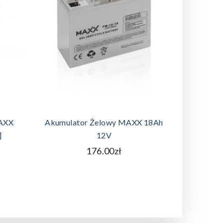
A
DODAJ DO KOSZYKA
MAXX
Akumulator Żelowy MAXX 18Ah
Akumula
]
12V
176.00zł