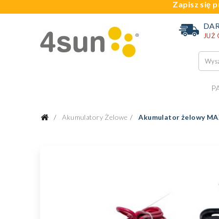
Zapisz się p
DA
JUŻ
P
Akumulatory Żelowe
Akumulator żelowy MAX