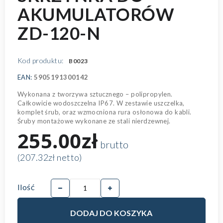
AKUMULATORÓW
ZD-120-N
Kod produktu:
B0023
EAN:
5905191300142
Wykonana z tworzywa sztucznego – polipropylen.
Całkowicie wodoszczelna IP67. W zestawie uszczelka,
komplet śrub, oraz wzmocniona rura osłonowa do kabli.
Śruby montażowe wykonane ze stali nierdzewnej.
255.00zł
brutto
(207.32zł netto)
Ilość
DODAJ DO KOSZYKA