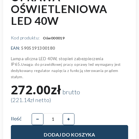
OŚWIETLENIOWA
LED 40W
Kod produktu:
Ośw000019
EAN:
5905191300180
Lampa uliczna LED 40W, stopień zabezpieczenia
IP65.
Uwaga: do prawidłowej pracy oprawy led wymagany jest
dedykowany regulator napięcia z funkcją sterowania prądem
stałym.
272.00zł
brutto
(221.14zł netto)
Ilość
DODAJ DO KOSZYKA