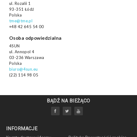
ul. Rozalii 1
93-351 Łódź
Polska
tme@tme.pl
+48 42 645 54 00
Osoba odpowiedzialna
4SUN
ul. Annopol 4
03-236 Warszawa
Polska
biuro@4sun.eu
(22) 114 98 05
BĄDŹ NA BIEŻĄCO
INFORMACJE