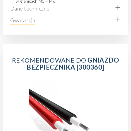
w granicach M5 – M6
+
Dane techniczne
+
Gwarancja
REKOMENDOWANE DO
GNIAZDO
BEZPIECZNIKA [300360]