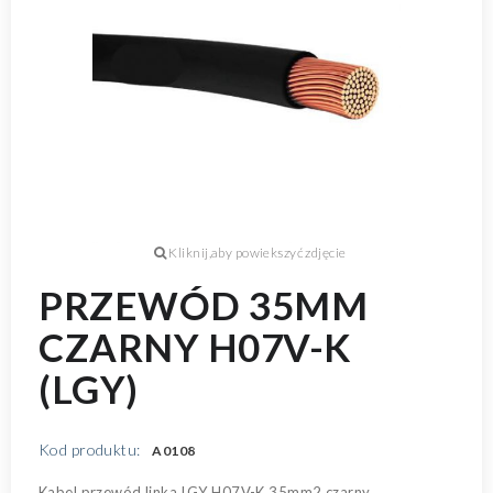
PRZEWÓD 35MM
CZARNY H07V-K
(LGY)
Kod produktu:
A0108
Kabel przewód linka LGY H07V-K 35mm2 czarny