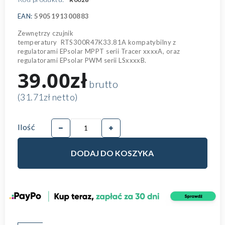
EAN:
5905191300883
Zewnętrzy czujnik
temperatury RTS300R47K33.81A
kompatybilny z
regulatorami EPsolar MPPT serii Tracer xxxxA, oraz
regulatorami EPsolar PWM serii LSxxxxB.
39.00zł
brutto
(31.71zł netto)
Ilość
DODAJ DO KOSZYKA