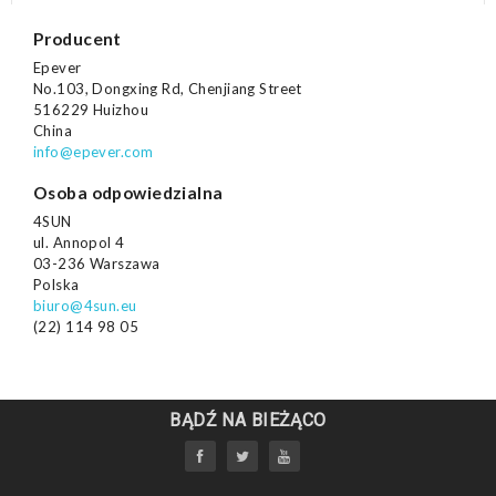
Producent
Epever
No.103, Dongxing Rd, Chenjiang Street
516229 Huizhou
China
info@epever.com
Osoba odpowiedzialna
4SUN
ul. Annopol 4
03-236 Warszawa
Polska
biuro@4sun.eu
(22) 114 98 05
BĄDŹ NA BIEŻĄCO