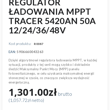
REGULATOR
ŁADOWANIA MPPT
TRACER 5420AN 50A
12/24/36/48V
Kod produktu:
R0087
EAN:
5906660043263
Dzięki algorytmowi regulatora ładowania MPPT, w każdej
sytuacji, produkty z tej serii mogą szybko i dokładnie
śledzić Maksymalny Punkt Mocy (MPP) panelu
fotowoltaicznego, w celu uzyskania maksymalnej energii
słonecznej w czasie, co znacząco zwiększa wydajność
energetyczną.
1,301.00zł
brutto
(1,057.72zł netto)