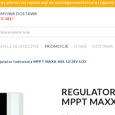
rzy pierwszej rejestracji do naszego newslettera i zgarni
RMOWA DOSTAWA
 OD
0ZŁ
!
*
ANELE SŁONECZNE
PROMOCJE
O NAS
DOSTAWA
gulator ładowania MPPT MAXX 40A 12/24V LCD
REGULATO
MPPT MAXX 