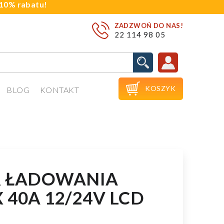
j 10% rabatu!
ZADZWOŃ DO NAS!
22 114 98 05

KOSZYK
BLOG
KONTAKT
R ŁADOWANIA
40A 12/24V LCD