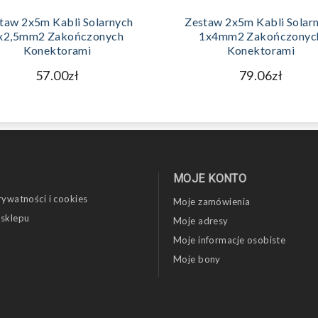
DODAJ DO KOSZYKA
DODAJ DO KOSZYKA
taw 2x5m Kabli Solarnych
Zestaw 2x5m Kabli Solar
x2,5mm2 Zakończonych
1x4mm2 Zakończonyc
Konektorami
Konektorami
57.00zł
79.06zł
MOJE KONTO
rywatności i cookies
Moje zamówienia
 sklepu
Moje adresy
Moje informacje osobiste
Moje bony