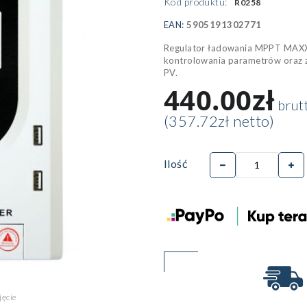
Kod produktu:
R0258
EAN:
5905191302771
Regulator ładowania MPPT MAXX
kontrolowania parametrów oraz 
PV.
440.00zł
brut
(357.72zł netto)
Ilość