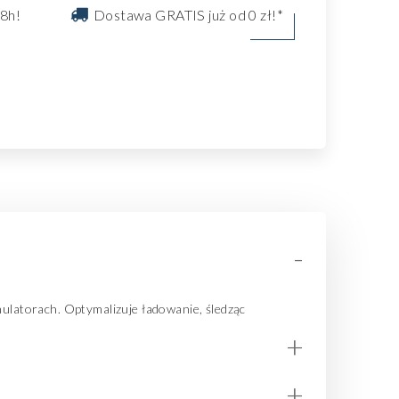
8h!
Dostawa GRATIS już od 0 zł!*
-
ulatorach. Optymalizuje ładowanie, śledząc
+
+