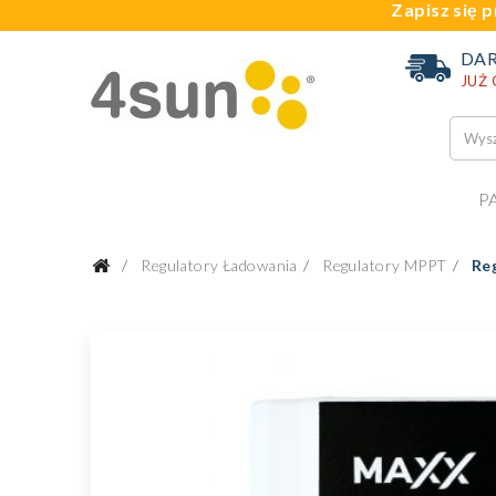
Zapisz się p
DA
JUŻ
P
Regulatory Ładowania
Regulatory MPPT
Re