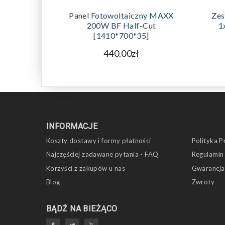
DODAJ DO KOSZYKA
Panel Fotowoltaiczny MAXX
Zes
200W BF Half-Cut
1
[1410*700*35]
440.00zł
INFORMACJE
Koszty dostawy i formy płatności
Polityka P
Najczęściej zadawane pytania - FAQ
Regulamin
Korzyści z zakupów u nas
Gwarancja
Blog
Zwroty
BĄDŹ NA BIEŻĄCO