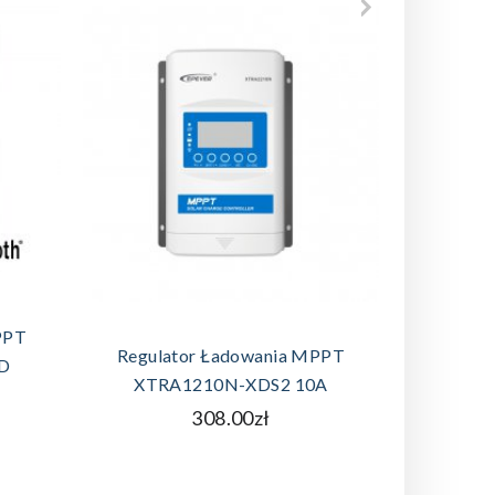
A
DODAJ DO KOSZYKA
PPT
Regulator Ładowania MPPT
Reg
D
XTRA1210N-XDS2 10A
XTRA
308.00zł