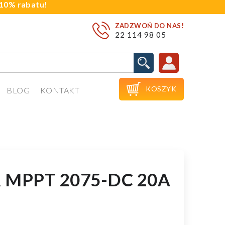
j 10% rabatu!
ZADZWOŃ DO NAS!
22 114 98 05

KOSZYK
BLOG
KONTAKT
 MPPT 2075-DC 20A