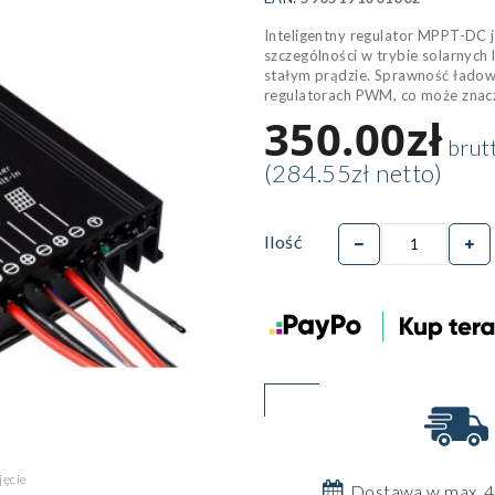
Inteligentny regulator MPPT-DC 
szczególności w trybie solarnych 
stałym prądzie. Sprawność ładow
regulatorach PWM, co może znacz
350.00zł
brut
(284.55zł netto)
Ilość
Dostawa w max. 4