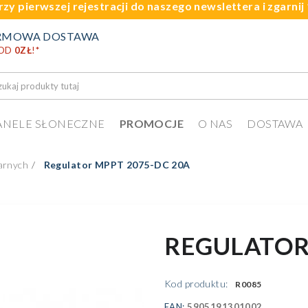
rzy pierwszej rejestracji do naszego newslettera i zgarni
RMOWA DOSTAWA
 OD
0ZŁ
!
*
ANELE SŁONECZNE
PROMOCJE
O NAS
DOSTAWA
arnych
Regulator MPPT 2075-DC 20A
REGULATOR
Kod produktu:
R0085
EAN:
5905191301002