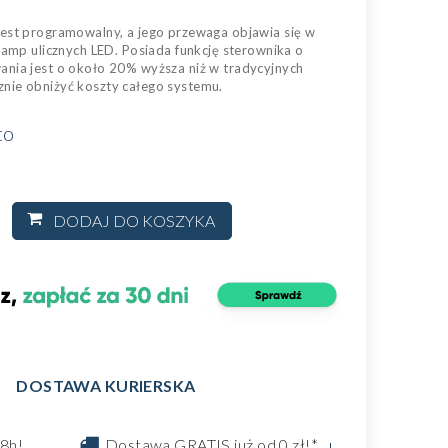
jest programowalny, a jego przewaga objawia się w
lamp ulicznych LED. Posiada funkcję sterownika o
ania jest o około 20% wyższa niż w tradycyjnych
nie obniżyć koszty całego systemu.
to
DODAJ DO KOSZYKA
DOSTAWA KURIERSKA
8h!
Dostawa GRATIS już od 0 zł!*