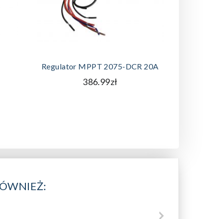
D
DODAJ DO KOSZYKA
Regulato
Regulator MPPT 2075-DCR 20A
386.99zł
RÓWNIEŻ: