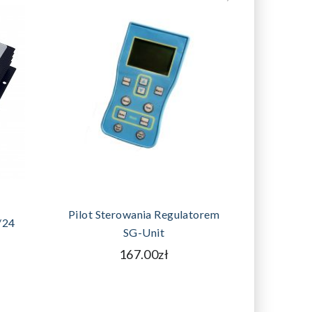
DODAJ DO KOSZYKA
D
Pilot Sterowania Regulatorem
/24
Regulato
SG-Unit
167.00zł