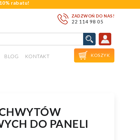
j 10% rabatu!
ZADZWOŃ DO NAS!
22 114 98 05

KOSZYK
BLOG
KONTAKT
UCHWYTÓW
YCH DO PANELI