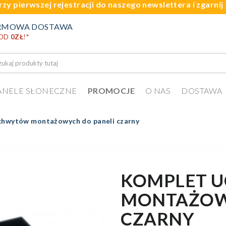
rzy pierwszej rejestracji do naszego newslettera i zgarni
RMOWA DOSTAWA
 OD
0ZŁ
!
*
ANELE SŁONECZNE
PROMOCJE
O NAS
DOSTAWA
chwytów montażowych do paneli czarny
KOMPLET 
MONTAŻOW
CZARNY