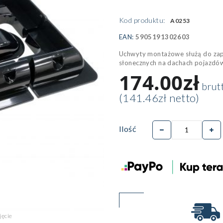
Kod produktu:
A0253
EAN:
5905191302603
Uchwyty montażowe służą do zap
słonecznych na dachach pojazdów
174.00zł
brut
(141.46zł netto)
Ilość