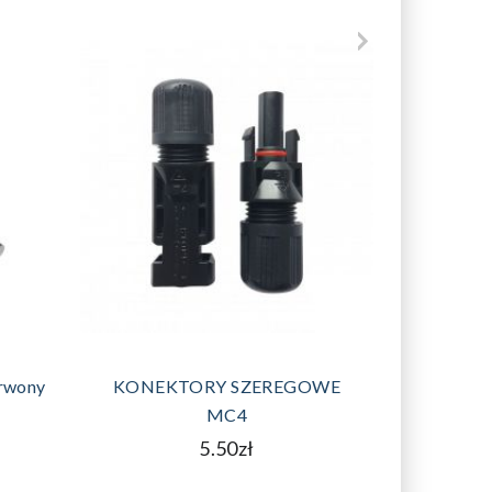
DODAJ DO KOSZYKA
Zestaw 2
rwony
KONEKTORY SZEREGOWE
1x6m
MC4
5.50zł