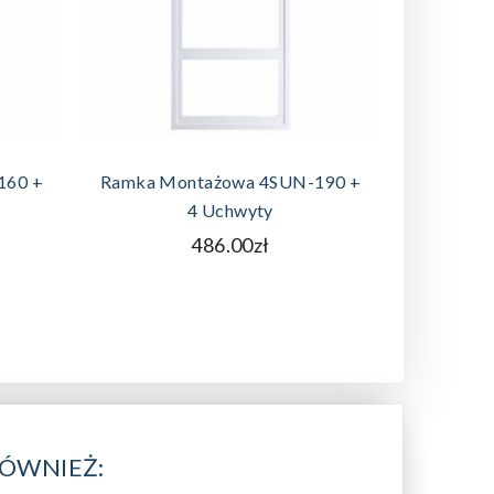
A
DODAJ DO KOSZYKA
160 +
Ramka Montażowa 4SUN-190 +
Przejści
4 Uchwyty
486.00zł
RÓWNIEŻ: