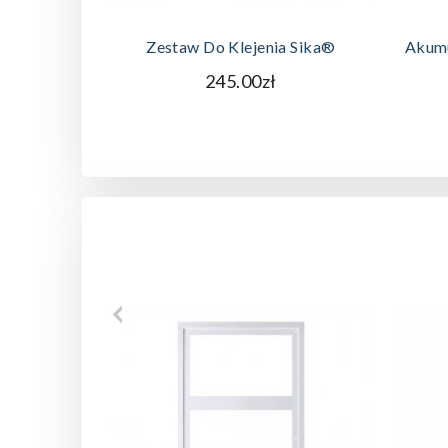
DODAJ DO KOSZYKA
Zestaw Do Klejenia Sika®
Akum
245.00zł