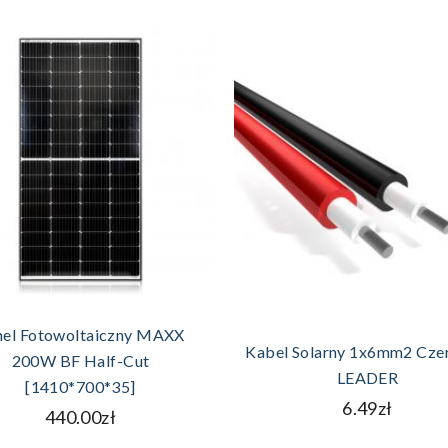
DODAJ DO KOSZYKA
DODAJ DO KOSZYKA
nel Fotowoltaiczny MAXX
Kabel Solarny 1x6mm2 Cze
200W BF Half-Cut
LEADER
[1410*700*35]
6.49zł
440.00zł