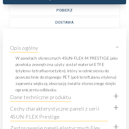
POBIERZ
DOSTAWA
-
Opis ogólny
W panelach słonecznych 4SUN-FLEX-M PRESTIGE jako
powłoka zewnętrzna użyty został materiał ETFE
(etyleno-tetrafluoroetylen), który w odniesieniu do
powszechnie dostępnego PET (poli tereftalanu etylenu)
zapewnia większą absorpcję światła słonecznego dzięki
ograniczeniu odblasku.
+
Dane techniczne produktu
+
Cechy charakterystyczne paneli z serii
4SUN-FLEX Prestige
+
Zastosowanie paneli elastycznych Flex