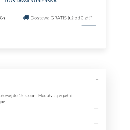
DOSTAWA KURIERSKA
8h!
Dostawa GRATIS już od 0 zł!*
-
zołowej do 15 stopni.
Moduły są w pełni
wym.
+
+