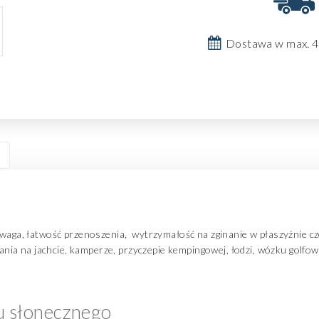
Dostawa w max. 4
a waga, łatwość przenoszenia
,
wytrzymałość na zginanie w płaszyźnie c
ia na jachcie, kamperze, przyczepie kempingowej, łodzi, wózku golfo
u słonecznego