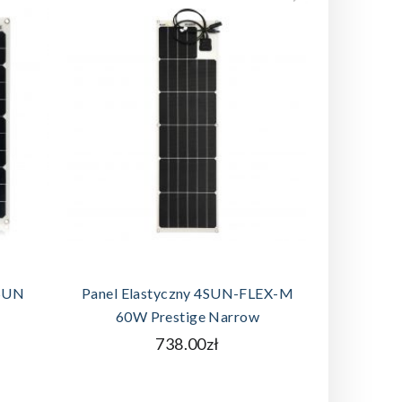
A
DODAJ DO KOSZYKA
4SUN
Panel Elastyczny 4SUN-FLEX-M
Panel El
60W Prestige Narrow
738.00zł