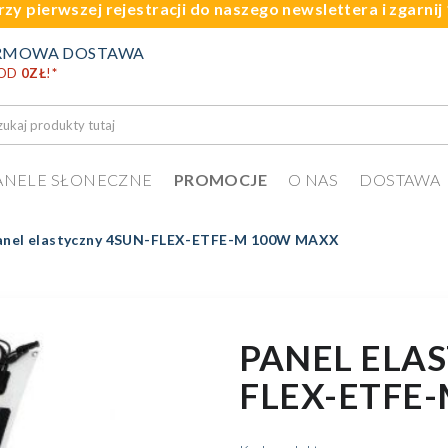
rzy pierwszej rejestracji do naszego newslettera i zgarni
RMOWA DOSTAWA
 OD
0ZŁ
!
*
ANELE SŁONECZNE
PROMOCJE
O NAS
DOSTAWA
anel elastyczny 4SUN-FLEX-ETFE-M 100W MAXX
PANEL ELA
FLEX-ETFE