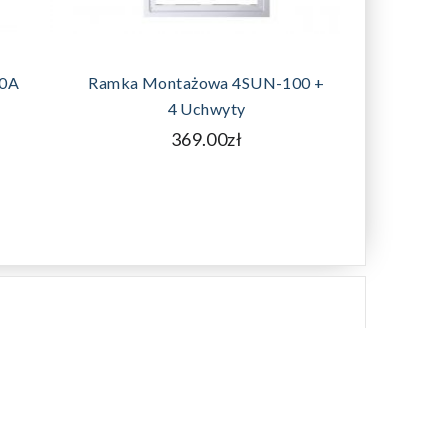
DODAJ DO KOSZYKA
40A
Ramka Montażowa 4SUN-100 +
Reg
4 Uchwyty
Shin
369.00zł