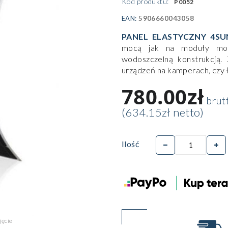
Kod produktu:
P0052
EAN:
5906660043058
PANEL ELASTYCZNY 4SU
mocą jak na moduły mono
wodoszczelną konstrukcją. 
urządzeń na kamperach, czy 
780.00zł
brut
(634.15zł netto)
Ilość