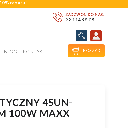
j 10% rabatu!
ZADZWOŃ DO NAS!
22 114 98 05

KOSZYK
BLOG
KONTAKT
STYCZNY 4SUN-
-M 100W MAXX