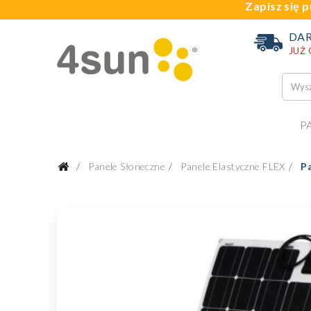
Zapisz się p
DA
JUŻ
P
Panele Słoneczne
Panele Elastyczne FLEX
P