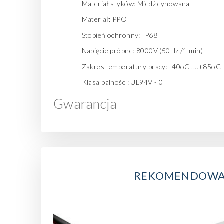
Materiał styków: Miedź cynowana
Materiał: PPO
Stopień ochronny: IP68
Napięcie próbne: 8000V (50Hz /1 min)
Zakres temperatury pracy: -40oC ....+85oC
Klasa palności: UL94V - 0
Gwarancja
REKOMENDOWA