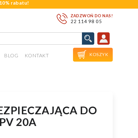
j 10% rabatu!
ZADZWOŃ DO NAS!
22 114 98 05

KOSZYK
BLOG
KONTAKT
EZPIECZAJĄCA DO
 PV 20A