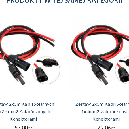
PRODUKTY W TEJ SAMEJ KATEGORII
DODAJ DO KOSZYKA
DODAJ DO KOSZYK
taw 2x5m Kabli Solarnych
Zestaw 2x5m Kabli Solar
x2,5mm2 Zakończonych
1x4mm2 Zakończonyc
Konektorami
Konektorami
57.00zł
79.06zł