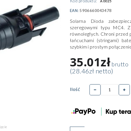
Kod produktu:
A0025
EAN:
5906660043478
Solarna Dioda zabezpiec
szeregowymi typu MC4. Za
równoległych. Chroni przed
łańcuchami (stringami) bate
szybkim i prostym połączeni
35.01zł
brutto
(28.46zł netto)
Ilość