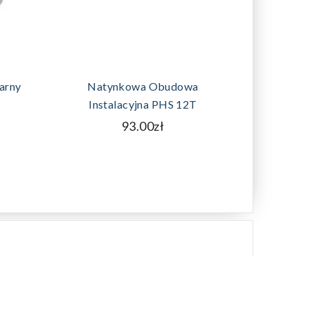
DO
DODAJ DO KOSZYKA
arny
Natynkowa Obudowa
Votron
Instalacyjna PHS 12T
93.00zł