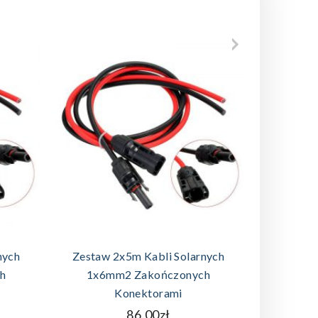
A
DODAJ DO KOSZYKA
D
nych
Zestaw 2x5m Kabli Solarnych
h
1x6mm2 Zakończonych
Zestaw Ka
Konektorami
86.00zł