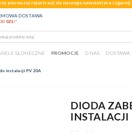
rzy pierwszej rejestracji do naszego newslettera i zgarni
RMOWA DOSTAWA
 OD
0ZŁ
!
*
ANELE SŁONECZNE
PROMOCJE
O NAS
DOSTAWA
do instalacji PV 20A
DIODA ZAB
INSTALACJI