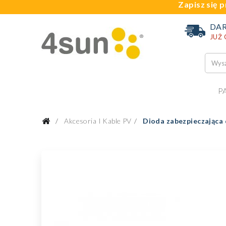
Zapisz się p
DA
JUŻ
P
Akcesoria I Kable PV
Dioda zabezpieczająca 