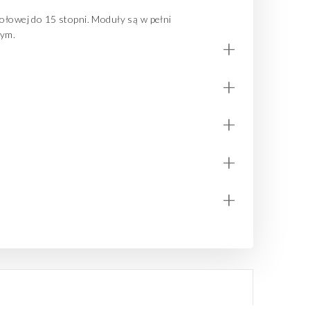
zołowej do 15 stopni.
Moduły są w pełni
wym.
+
+
+
+
+