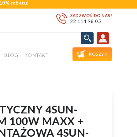
j 10% rabatu!
ZADZWOŃ DO NAS!
22 114 98 05

KOSZYK
BLOG
KONTAKT
STYCZNY 4SUN-
-M 100W MAXX +
NTAŻOWA 4SUN-