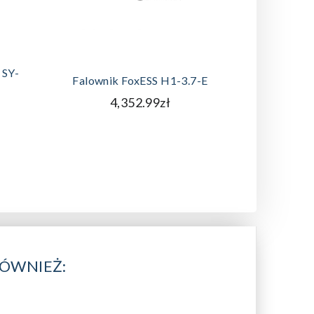
DODAJ DO KOSZYKA
A
 SY-
Panel Fo
Falownik FoxESS H1-3.7-E
4,352.99zł
RÓWNIEŻ: