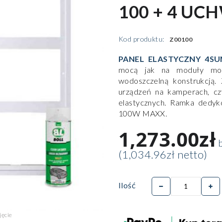
100 + 4 UC
Kod produktu:
Z00100
PANEL ELASTYCZNY 4SU
mocą jak na moduły mono
wodoszczelną konstrukcją. 
urządzeń na kamperach, c
elastycznych. Ramka ded
100W MAXX.
1,273.00zł
b
(1,034.96zł netto)
Ilość