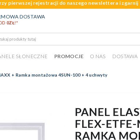
rzy pierwszej rejestracji do naszego newslettera i zgarni
RMOWA DOSTAWA
 OD
0ZŁ
!
*
ANELE SŁONECZNE
PROMOCJE
O NAS
DOSTAWA
MAXX + Ramka montażowa 4SUN-100 + 4 uchwyty
PANEL ELA
FLEX-ETFE
RAMKA MO