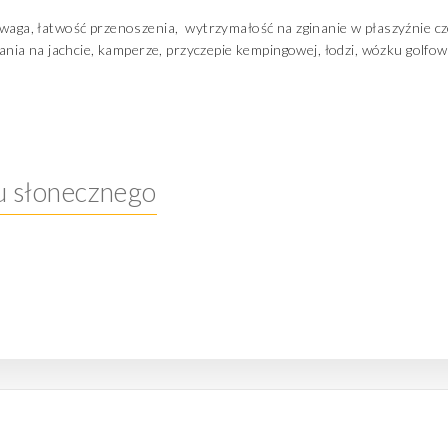
a waga, łatwość przenoszenia
,
wytrzymałość na zginanie w płaszyźnie c
ia na jachcie, kamperze, przyczepie kempingowej, łodzi, wózku golfo
u słonecznego