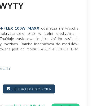
HWYTY
N-FLEX 100W MAXX
odznacza się wysoką
krystaliczne oraz w pełni elastyczną i
Znajduje zastosowanie jako źródło zasilania
zy łodziach. Ramka montażowa do modułów
ykowana jest do modułu 4SUN-FLEX-ETFE-M
rutto
DODAJ DO KOSZYKA