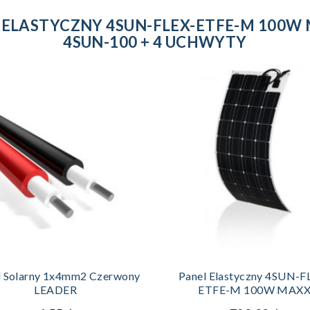
 ELASTYCZNY 4SUN-FLEX-ETFE-M 100
4SUN-100 + 4 UCHWYTY
DODAJ DO KOSZYKA
DODAJ DO KOSZYKA
l Solarny 1x4mm2 Czerwony
Panel Elastyczny 4SUN-F
LEADER
ETFE-M 100W MAX