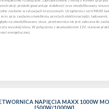
 kompaktowe rozwiązanie, zaprojektowane z myślą o konwersji prądu
nstrukcji, produkt gwarantuje stabilność oraz zmodyfikowany sinusowy
dne zasilanie w sytuacjach kryzysowych. Urządzenia z serii MAXX świ
 m.in. przy zasilaniu oświetlenia, prostych elektronarzędzi, ładowarek
du na zmodyfikowany sinus, przetwornica nie jest zalecana do zasilani
oniczny wysokiej klasy. W połączeniu z akumulatorem 12V, stanowi prak
ieci energetycznej.
ETWORNICA NAPIĘCIA MAXX 1000W MOD
[500W/1000W]