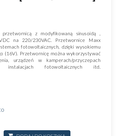
 przetwornicą z modyfikowaną sinusoidą ,
12VDC na 220/230VAC. Przetwornice Maxx
ystemach fotowoltaicznych, dzięki wysokiemu
go (16V). Przetwornicę można wykorzystywać
tlenia, urządzeń w kamperach/przyczepach
instalacjach fotowoltaicznych itd.
to
DODAJ DO KOSZYKA