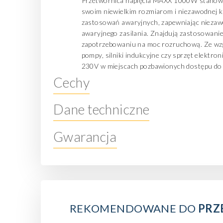
Przetwornica napięcia MAXX 1000W stanowi
swoim niewielkim rozmiarom i niezawodnej ko
zastosowań awaryjnych, zapewniając niezawo
awaryjnego zasilania. Znajdują zastosowanie
zapotrzebowaniu na moc rozruchową. Ze wzglę
pompy, silniki indukcyjne czy sprzęt elektr
230V w miejscach pozbawionych dostępu do s
Cechy
Dane techniczne
Gwarancja
REKOMENDOWANE DO
PRZ