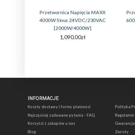
DODAJ DO KOSZYKA
Przetwornica Napięcia MAXX
Prz
4000W Sinus 24VDC/230VAC
600
[2000W/4000W]
1,090.00zł
INFORMACJE
Koszty dostawy i formy płatności
Polityka P
Najczęściej zadawane pytania - FAQ
Regulamin
Korzyści z zakupów u nas
Gwarancja
Blog
Zwroty