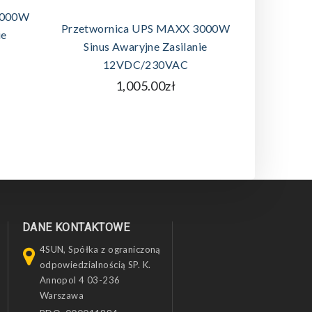
DODAJ DO KOSZYKA
2000W
Przetwornica UPS MAXX 3000W
Przetwor
ie
Sinus Awaryjne Zasilanie
Sinus
12VDC/230VAC
1
1,005.00zł
DANE KONTAKTOWE
4SUN, Spółka z ograniczoną
odpowiedzialnością SP. K.
Annopol 4 03-236
Warszawa