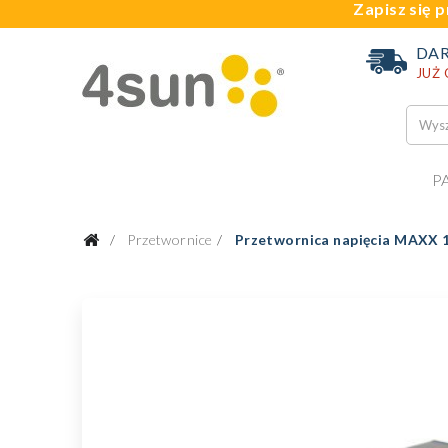
Zapisz się p
DA
JUŻ
P
Przetwornice
Przetwornica napięcia MAXX