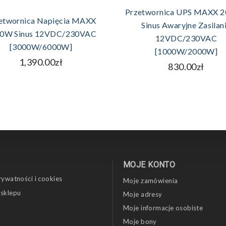
DODAJ DO KOSZYKA
DODAJ DO KOSZYKA
Przetwornica UPS MAXX 
etwornica Napięcia MAXX
Sinus Awaryjne Zasilan
0W Sinus 12VDC/230VAC
12VDC/230VAC
[3000W/6000W]
[1000W/2000W]
1,390.00zł
830.00zł
MOJE KONTO
rywatności i cookies
Moje zamówienia
 sklepu
Moje adresy
Moje informacje osobiste
Moje bony