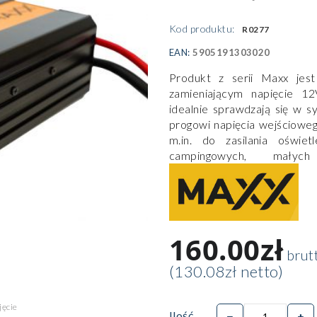
Kod produktu:
R0277
EAN:
5905191303020
Produkt z serii Maxx jest
zamieniającym napięcie 
idealnie sprawdzają się w s
progowi napięcia wejściowe
m.in. do zasilania oświe
campingowych, małych 
160.00zł
brut
(130.08zł netto)
Ilość