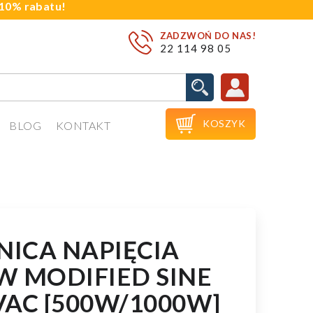
j 10% rabatu!
ZADZWOŃ DO NAS!
22 114 98 05

KOSZYK
BLOG
KONTAKT
ICA NAPIĘCIA
W MODIFIED SINE
VAC [500W/1000W]