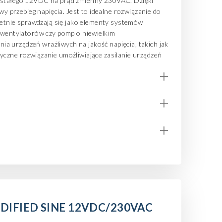
 stałego 12VDC na prąd zmienny 230VAC. Dzięki
 przebieg napięcia. Jest to idealne rozwiązanie do
etnie sprawdzają się jako elementy systemów
, wentylatorów czy pomp o niewielkim
a urządzeń wrażliwych na jakość napięcia, takich jak
tyczne rozwiązanie umożliwiające zasilanie urządzeń
+
+
+
IFIED SINE 12VDC/230VAC