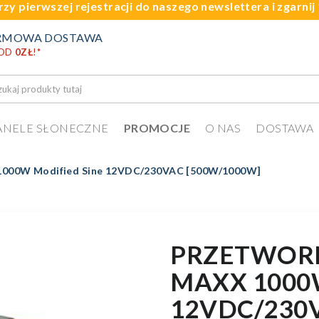
rzy pierwszej rejestracji do naszego newslettera i zgarni
RMOWA DOSTAWA
 OD
0ZŁ
!
*
ANELE SŁONECZNE
PROMOCJE
O NAS
DOSTAWA
 1000W Modified Sine 12VDC/230VAC [500W/1000W]
PRZETWORN
MAXX 1000
12VDC/230