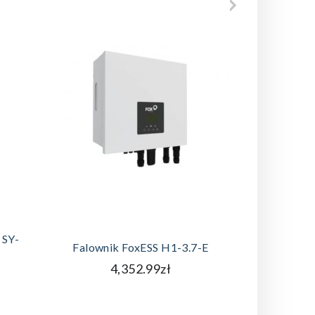
DODAJ DO KOSZYKA
A
 SY-
Panel Fo
Falownik FoxESS H1-3.7-E
4,352.99zł