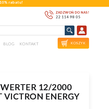
j 10% rabatu!
ZADZWOŃ DO NAS!
22 114 98 05

KOSZYK
BLOG
KONTAKT
NWERTER 12/2000
T VICTRON ENERGY