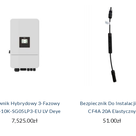
DODAJ DO KOSZYKA
DODAJ DO KOSZYK
wnik Hybrydowy 3-Fazowy
Bezpiecznik Do Instalacji
10K-SG05LP3-EU LV Deye
CF4A 20A Elastyczny
7,525.00zł
51.00zł