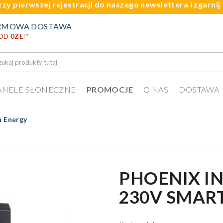
rzy pierwszej rejestracji do naszego newslettera i zgarni
RMOWA DOSTAWA
 OD
0ZŁ
!
*
ANELE SŁONECZNE
PROMOCJE
O NAS
DOSTAWA
n Energy
PHOENIX I
230V SMAR