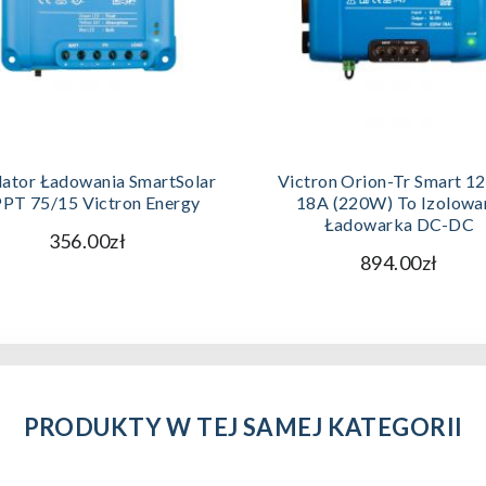
DODAJ DO KOSZYKA
DODAJ DO KOSZYKA
lator Ładowania SmartSolar
Victron Orion-Tr Smart 1
PT 75/15 Victron Energy
18A (220W) To Izolowa
Ładowarka DC-DC
356.00zł
894.00zł
PRODUKTY W TEJ SAMEJ KATEGORII