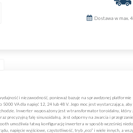
Dostawa w max. 4
dajność i niezawodność, ponieważ bazuje na sprawdzonej platformie P
5000 VA dla napięć 12, 24 lub 48 V. Jego moc jest wystarczająca, aby
ochodzie. Inwerter wyposażony jest w transformator toroidalny, któ
 oraz precyzyjną falę sinusoidalną. Jest odporny na zwarcia i przegrzan
etooth umożliwia łatwą konfigurację inwertera w sposób wcześniej nied
ądu, napięcie wyjściowe, częstotliwość, tryb „eco” i wiele innych, a ws