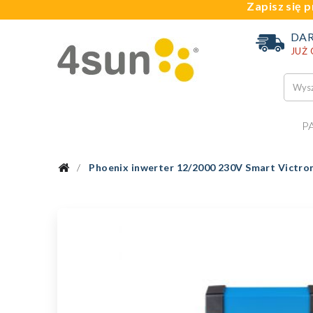
Zapisz się p
DA
JUŻ
P
Phoenix inwerter 12/2000 230V Smart Victro