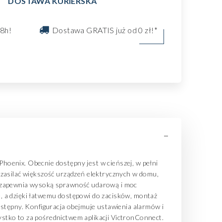
DOSTAWA KURIERSKA
8h!
Dostawa GRATIS już od 0 zł!*
-
hoenix. Obecnie dostępny jest w cieńszej, w pełni
 zasilać większość urządzeń elektrycznych w domu,
ry zapewnia wysoką sprawność udarową i moc
ie, a dzięki łatwemu dostępowi do zacisków, montaż
ostępny. Konfiguracja obejmuje ustawienia alarmów i
zystko to za pośrednictwem aplikacji VictronConnect.