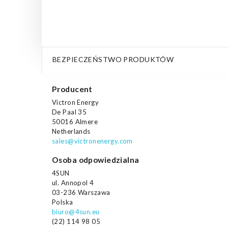
BEZPIECZEŃSTWO PRODUKTÓW
Producent
Victron Energy
De Paal 35
50016 Almere
Netherlands
sales@victronenergy.com
Osoba odpowiedzialna
4SUN
ul. Annopol 4
03-236 Warszawa
Polska
biuro@4sun.eu
(22) 114 98 05