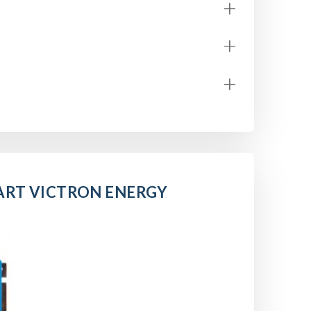
+
+
+
ART VICTRON ENERGY