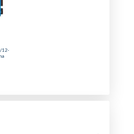
2/12-
na