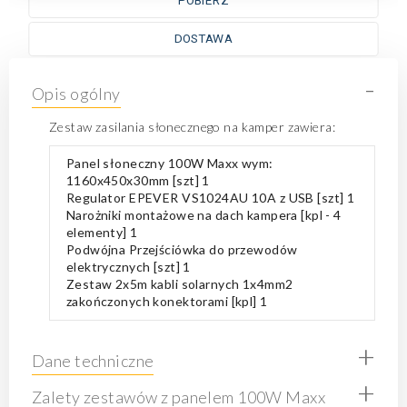
POBIERZ
DOSTAWA
-
Opis ogólny
Zestaw zasilania słonecznego na kamper zawiera:
Panel słoneczny 100W Maxx wym:
1160x450x30mm [szt] 1
Regulator EPEVER VS1024AU 10A z USB [szt] 1
Narożniki montażowe na dach kampera [kpl - 4
elementy] 1
Podwójna Przejściówka do przewodów
elektrycznych [szt] 1
Zestaw 2x5m kabli solarnych 1x4mm2
zakończonych konektorami [kpl] 1
+
Dane techniczne
+
Zalety zestawów z panelem 100W Maxx