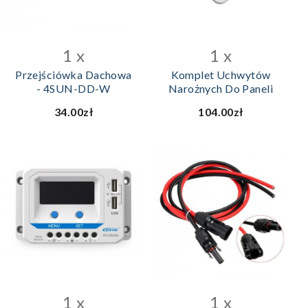
DODAJ DO KOSZYKA
DODAJ DO KOSZYKA
1 x
1 x
Przejściówka Dachowa
Komplet Uchwytów
- 4SUN-DD-W
Narożnych Do Paneli
34.00zł
104.00zł
1 x
1 x