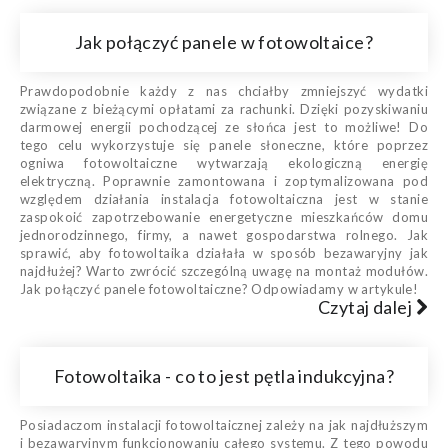
Jak połączyć panele w fotowoltaice?
Prawdopodobnie każdy z nas chciałby zmniejszyć wydatki
związane z bieżącymi opłatami za rachunki. Dzięki pozyskiwaniu
darmowej energii pochodzącej ze słońca jest to możliwe! Do
tego celu wykorzystuje się panele słoneczne, które poprzez
ogniwa fotowoltaiczne wytwarzają ekologiczną energię
elektryczną. Poprawnie zamontowana i zoptymalizowana pod
względem działania instalacja fotowoltaiczna jest w stanie
zaspokoić zapotrzebowanie energetyczne mieszkańców domu
jednorodzinnego, firmy, a nawet gospodarstwa rolnego. Jak
sprawić, aby fotowoltaika działała w sposób bezawaryjny jak
najdłużej? Warto zwrócić szczególną uwagę na montaż modułów.
Jak połączyć panele fotowoltaiczne? Odpowiadamy w artykule!
Czytaj dalej
Fotowoltaika - co to jest pętla indukcyjna?
Posiadaczom instalacji fotowoltaicznej zależy na jak najdłuższym
i bezawaryjnym funkcjonowaniu całego systemu. Z tego powodu