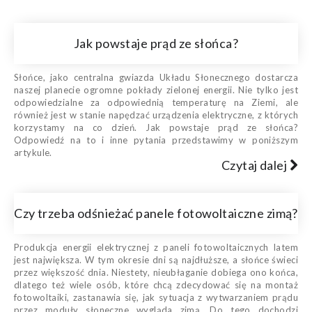
Jak powstaje prąd ze słońca?
Słońce, jako centralna gwiazda Układu Słonecznego dostarcza
naszej planecie ogromne pokłady zielonej energii. Nie tylko jest
odpowiedzialne za odpowiednią temperaturę na Ziemi, ale
również jest w stanie napędzać urządzenia elektryczne, z których
korzystamy na co dzień. Jak powstaje prąd ze słońca?
Odpowiedź na to i inne pytania przedstawimy w poniższym
artykule.
Czytaj dalej
Czy trzeba odśnieżać panele fotowoltaiczne zimą?
Produkcja energii elektrycznej z paneli fotowoltaicznych latem
jest największa. W tym okresie dni są najdłuższe, a słońce świeci
przez większość dnia. Niestety, nieubłaganie dobiega ono końca,
dlatego też wiele osób, które chcą zdecydować się na montaż
fotowoltaiki, zastanawia się, jak sytuacja z wytwarzaniem prądu
przez moduły słoneczne wygląda zimą. Do tego dochodzi