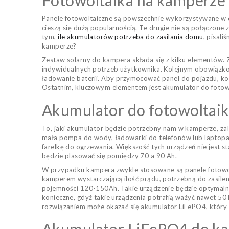
Fotowoltaika na kamperze -
Panele fotowoltaiczne są powszechnie wykorzystywane w do
cieszą się dużą popularnością. Te drugie nie są połączone
tym,
ile akumulatorów potrzeba do zasilania domu
, pisal
kamperze?
Zestaw solarny do kampera składa się z kilku elementów. 
indywidualnych potrzeb użytkownika. Kolejnym obowiązko
ładowanie baterii. Aby przymocować panel do pojazdu, ko
Ostatnim, kluczowym elementem jest akumulator do fotowo
Akumulator do fotowoltaik
To, jaki akumulator będzie potrzebny nam w kamperze, zal
mała pompa do wody, ładowarki do telefonów lub laptopa, 
farelkę do ogrzewania. Większość tych urządzeń nie jest 
będzie plasować się pomiędzy 70 a 90 Ah.
W przypadku kampera zwykle stosowane są panele fotowol
kamperem wystarczającą ilość prądu, potrzebną do zasilen
pojemności 120-150Ah. Takie urządzenie będzie optymalne
konieczne, gdyż takie urządzenia potrafią ważyć nawet 5
rozwiązaniem może okazać się akumulator LiFePO4, który