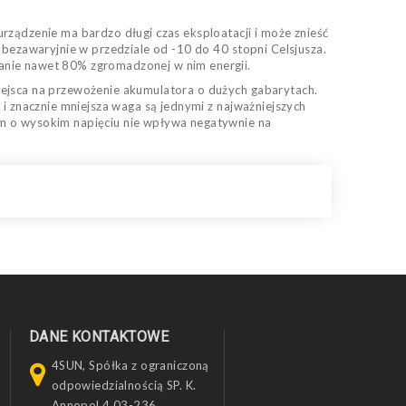
rządzenie ma bardzo długi czas eksploatacji i może znieść
 bezawaryjnie w przedziale od -10 do 40 stopni Celsjusza.
tanie nawet 80% zgromadzonej w nim energii.
iejsca na przewożenie akumulatora o dużych gabarytach.
 i znacznie mniejsza waga są jednymi z najważniejszych
em o wysokim napięciu nie wpływa negatywnie na
DANE KONTAKTOWE
4SUN, Spółka z ograniczoną
odpowiedzialnością SP. K.
Annopol 4 03-236