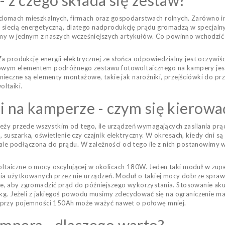
 z czego składa się zestaw?
mach mieszkalnych, firmach oraz gospodarstwach rolnych. Zarówno instal
 z siecią energetyczną, dlatego nadprodukcję prądu gromadzą w specjalny
iśmy w jednym z naszych wcześniejszych artykułów. Co powinno wchodzić w
Za produkcję energii elektrycznej ze słońca odpowiedzialny jest oczywi
wym elementem podróżnego zestawu fotowoltaicznego na kampery jest 
nieczne są elementy montażowe, takie jak narożniki, przejściówki do p
ltaiki.
i na kamperze - czym się kierowa
eży przede wszystkim od tego, ile urządzeń wymagających zasilania prąd
suszarka, oświetlenie czy czajnik elektryczny. W okresach, kiedy dni s
stale podłączona do prądu. W zależności od tego ile z nich postanowi
taiczne o mocy oscylującej w okolicach 180W. Jeden taki moduł w zup
ia użytkowanych przez nie urządzeń. Moduł o takiej mocy dobrze spraw
, aby zgromadzić prąd do późniejszego wykorzystania. Stosowanie akum
0 kg. Jeżeli z jakiegoś powodu musimy zdecydować się na ograniczenie
 przy pojemności 150Ah może ważyć nawet o połowę mniej.