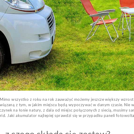
Mimo wszystko z roku na rok zauważyć możemy jeszcze większy wzrost 
zaną z tym, w jakim miejscu będą wypoczywać w danym czasie. Nie w ka
zynek na łonie natury, z dala od miejsc połączonych z siecią, musimy sa
grid. Jaki akumulator najlepiej sprawdzi się w przypadku paneli foto