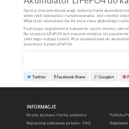
Akumulator LiFePO4 do ka
Oprócz znacznie niższej wagi, wykorzystanie akumulatorów
wiele cykli ładowania i rozładowywania. Jest również odpo
Większość akumulatorów źle znosi stany głębokiego rozła
Podróżując tygodniami w kamperze, często musimy zabrać 
Na szczęście LiFePO4 jest znacznie mniejszy niż popularni
zalet tego rodzaju baterii. W przeciwieństwie do akumul
żywotność baterii LiFePO4.
Twitter
Facebook Share
Google+
P
INFORMACJE
Koszty dostawy i formy płatności
Polityka P
Najczęściej zadawane pytania - FAQ
Regulamin