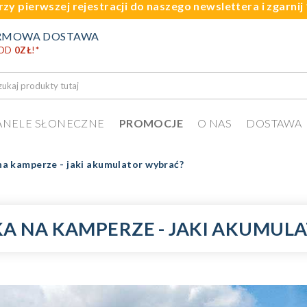
rzy pierwszej rejestracji do naszego newslettera i zgarni
RMOWA DOSTAWA
 OD
0ZŁ
!
*
ANELE SŁONECZNE
PROMOCJE
O NAS
DOSTAWA
a kamperze - jaki akumulator wybrać?
A NA KAMPERZE - JAKI AKUMUL