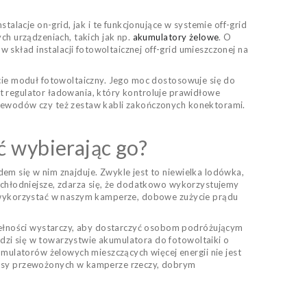
acje on-grid, jak i te funkcjonujące w systemie off-grid
ch urządzeniach, takich jak np.
akumulatory żelowe
. O
 skład instalacji fotowoltaicznej off-grid umieszczonej na
ście moduł fotowoltaiczny. Jego moc dostosowuje się do
regulator ładowania, który kontroluje prawidłowe
rzewodów czy też zestaw kabli zakończonych konektorami.
ć wybierając go?
em się w nim znajduje. Zwykle jest to niewielka lodówka,
ą chłodniejsze, zdarza się, że dodatkowo wykorzystujemy
my wykorzystać w naszym kamperze, dobowe zużycie prądu
ełności wystarczy, aby dostarczyć osobom podróżującym
dzi się w towarzystwie akumulatora do fotowoltaiki o
ulatorów żelowych mieszczących więcej energii nie jest
 masy przewożonych w kamperze rzeczy, dobrym