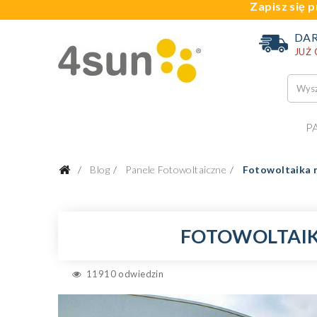
Zapisz się p
DA
JUŻ
P
Blog
Panele Fotowoltaiczne
Fotowoltaika n
FOTOWOLTAIK
11910 odwiedzin