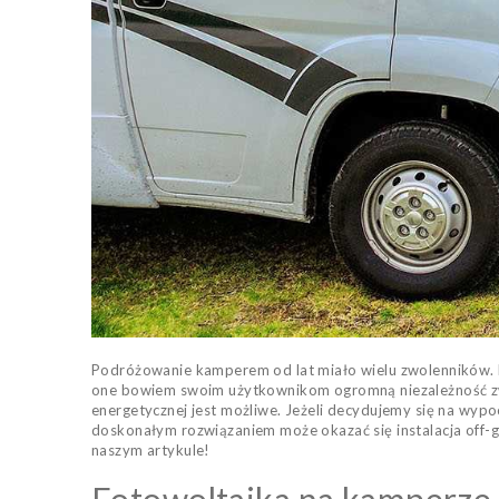
Podróżowanie kamperem od lat miało wielu zwolenników. 
one bowiem swoim użytkownikom ogromną niezależność zwią
energetycznej jest możliwe. Jeżeli decydujemy się na wypoc
doskonałym rozwiązaniem może okazać się instalacja off-
naszym artykule!