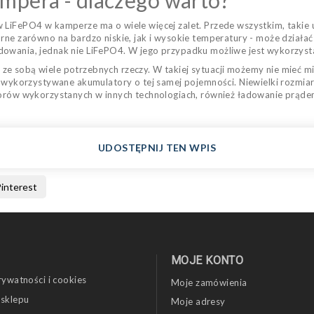
mpera - dlaczego warto?
 LiFePO4 w kamperze ma o wiele więcej zalet. Przede wszystkim, takie u
rne zarówno na bardzo niskie, jak i wysokie temperatury - może działać
dowania, jednak nie LiFePO4. W jego przypadku możliwe jest wykorzys
ze sobą wiele potrzebnych rzeczy. W takiej sytuacji możemy nie mieć m
e wykorzystywane akumulatory o tej samej pojemności. Niewielki rozmiar
atorów wykorzystanych w innych technologiach, również ładowanie prąd
UDOSTĘPNIJ TEN WPIS
interest
MOJE KONTO
rywatności i cookies
Moje zamówienia
 sklepu
Moje adresy