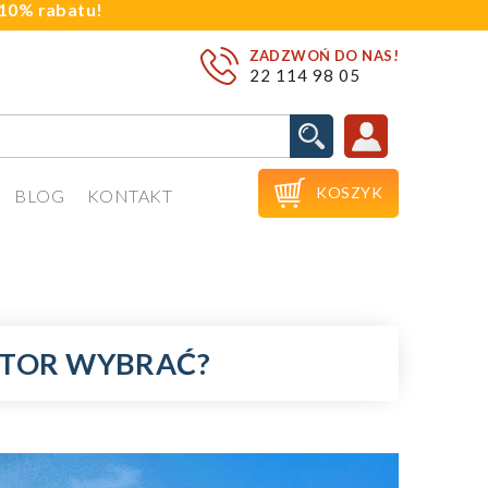
j 10% rabatu!
ZADZWOŃ DO NAS!
22 114 98 05

KOSZYK
BLOG
KONTAKT
ATOR WYBRAĆ?