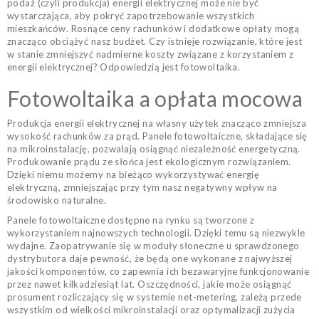
podaż (czyli produkcja) energii elektrycznej może nie być
wystarczająca, aby pokryć zapotrzebowanie wszystkich
mieszkańców. Rosnące ceny rachunków i dodatkowe opłaty mogą
znacząco obciążyć nasz budżet. Czy istnieje rozwiązanie, które jest
w stanie zmniejszyć nadmierne koszty związane z korzystaniem z
energii elektrycznej? Odpowiedzią jest fotowoltaika.
Fotowoltaika a opłata mocowa
Produkcja energii elektrycznej na własny użytek znacząco zmniejsza
wysokość rachunków za prąd. Panele fotowoltaiczne, składające się
na mikroinstalację, pozwalają osiągnąć niezależność energetyczną.
Produkowanie prądu ze słońca jest ekologicznym rozwiązaniem.
Dzięki niemu możemy na bieżąco wykorzystywać energię
elektryczną, zmniejszając przy tym nasz negatywny wpływ na
środowisko naturalne.
Panele fotowoltaiczne dostępne na rynku są tworzone z
wykorzystaniem najnowszych technologii. Dzięki temu są niezwykle
wydajne. Zaopatrywanie się w moduły słoneczne u sprawdzonego
dystrybutora daje pewność, że będą one wykonane z najwyższej
jakości komponentów, co zapewnia ich bezawaryjne funkcjonowanie
przez nawet kilkadziesiąt lat. Oszczędności, jakie może osiągnąć
prosument rozliczający się w systemie net-metering, zależą przede
wszystkim od wielkości mikroinstalacji oraz optymalizacji zużycia