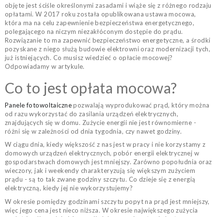
objęte jest ściśle określonymi zasadami i wiąże się z różnego rodzaju
opłatami. W 2017 roku została opublikowana ustawa mocowa,
która ma na celu zapewnienie bezpieczeństwa energetycznego,
polegającego na niczym niezakłóconym dostępie do prądu.
Rozwiązanie to ma zapewnić bezpieczeństwo energetyczne, a środki
pozyskane z niego służą budowie elektrowni oraz modernizacji tych,
już istniejących. Co musisz wiedzieć o opłacie mocowej?
Odpowiadamy w artykule.
Co to jest opłata mocowa?
Panele fotowoltaiczne
pozwalają wyprodukować prąd, który można
od razu wykorzystać do zasilania urządzeń elektrycznych,
znajdujących się w domu. Zużycie energii nie jest równomierne -
różni się w zależności od dnia tygodnia, czy nawet godziny.
W ciągu dnia, kiedy większość z nas jest w pracy i nie korzystamy z
domowych urządzeń elektrycznych, pobór energii elektrycznej w
gospodarstwach domowych jest mniejszy. Zarówno popołudnia oraz
wieczory, jak i weekendy charakteryzują się większym zużyciem
prądu - są to tak zwane godziny szczytu. Co dzieje się z energią
elektryczną, kiedy jej nie wykorzystujemy?
W okresie pomiędzy godzinami szczytu popyt na prąd jest mniejszy,
więc jego cena jest nieco niższa. W okresie największego zużycia