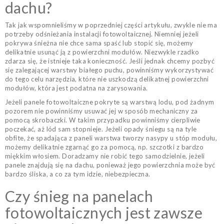
dachu?
Tak jak wspomnieliśmy w poprzedniej części artykułu, zwykle nie ma
potrzeby odśnieżania instalacji fotowoltaicznej. Niemniej jeżeli
pokrywa śnieżna nie chce sama spaść lub stopić się, możemy
delikatnie usunąć ją z powierzchni modułów. Niezwykle rzadko
zdarza się, że istnieje taka konieczność. Jeśli jednak chcemy pozbyć
się zalegającej warstwy białego puchu, powinniśmy wykorzystywać
do tego celu narzędzia, które nie uszkodzą delikatnej powierzchni
modułów, która jest podatna na zarysowania.
Jeżeli panele fotowoltaiczne pokryte są warstwą lodu, pod żadnym
pozorem nie powinniśmy usuwać jej w sposób mechaniczny za
pomocą skrobaczki. W takim przypadku powinniśmy cierpliwie
poczekać, aż lód sam stopnieje. Jeżeli opady śniegu są na tyle
obfite, że spadająca z paneli warstwa tworzy nasypy u stóp modułu,
możemy delikatnie zgarnąć go za pomocą, np. szczotki z bardzo
miękkim włosiem. Doradzamy nie robić tego samodzielnie, jeżeli
panele znajdują się na dachu, ponieważ jego powierzchnia może być
bardzo śliska, a co za tym idzie, niebezpieczna.
Czy śnieg na panelach
fotowoltaicznych jest zawsze