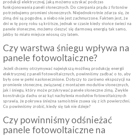
produkcji elektrycznej, jaką możemy uzyskać podczas
funkcjonowania paneli słonecznych. Do czerpania prądu z fotonów
potrzebujemy promieni słonecznych. Niejednokrotnie zdarza się, że
zimą dni są pogodne, a niebo nie jest zachmurzone. Faktem jest, że
dni w tę porę roku są krótsze, jednak w czasie kiedy słońce świeci na
panele słoneczne, możemy cieszyć się darmową energią tak samo,
jakby to miało miejsce wiosną czy latem.
Czy warstwa śniegu wpływa na
panele fotowoltaiczne?
Jeżeli chcemy otrzymywać największą możliwą produkcję energii
elektrycznej z paneli fotowoltaicznych, powinniśmy zadbać o to, aby
były one w pełni nasłonecznione. Dotyczy to zarówno ekspozycji na
promienie słoneczne, związanej z montażem modułów słonecznych,
jak i śniegu, który może przykrywać panele słoneczne zimą. Zwykle
konstrukcja dachu oraz kąt nachylenia modułów fotowoltaicznych
sprawia, że pokrywa śnieżna samoistnie zsuwa się z ich powierzchni.
Co powinniśmy zrobić, kiedy się tak nie dzieje?
Czy powinniśmy odśnieżać
panele fotowoltaiczne na