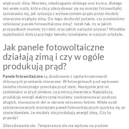
większość dnia. Niestety, nieubłaganie dobiega ono końca, dlatego
też wiele osób, które chcą zdecydować się na montaż fotowoltaiki,
zastanawia się, jak sytuacja z wytwarzaniem prądu przez moduły
słoneczne wygląda zimą. Do tego dochodzi pytanie, czy powinniśmy
odśnieżać panele fotowoltaiczne zimą? Jeżeli tak, to w jakich
przypadkach musimy to robić oraz jakich narzędzi używać? Wszelkie
wątpliwości dotyczące tego tematu rozwiejemy w naszym artykule.
Jak panele fotowoltaiczne
działają zimą i czy w ogóle
produkują prąd?
Panele fotowoltaiczne
są zbudowane z ogniw krzemowych
chłonących promienie słoneczne. W fotoogniwach pod wpływem
światła słonecznego powstaje prąd stały. Następnie jest on
zamieniany w prąd zmienny za pomocą inwertera. Największą
produkcję energii elektrycznej możemy zaobserwować podczas
długich, słonecznych dni w okresie wiosenno-letnim. Wiele osób
zainteresowanych montażem paneli fotowoltaicznych spotyka się ze
stwierdzeniem, że moduły nie produkują energii zimą. Czy to
prawda?
Zdecydowanie nie. Temperatura nie ma wpływu na poziom