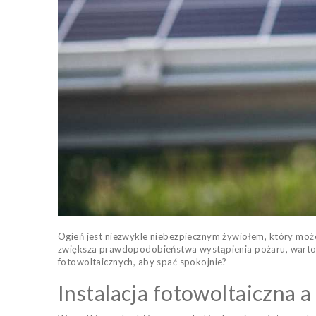
Ogień jest niezwykle niebezpiecznym żywiołem, który moż
zwiększa prawdopodobieństwa wystąpienia pożaru, warto 
fotowoltaicznych, aby spać spokojnie?
Instalacja fotowoltaiczna a