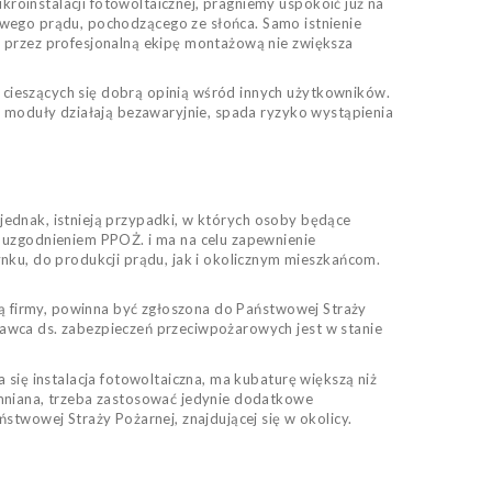
oinstalacji fotowoltaicznej, pragniemy uspokoić już na
ego prądu, pochodzącego ze słońca. Samo istnienie
a przez profesjonalną ekipę montażową nie zwiększa
cieszących się dobrą opinią wśród innych użytkowników.
i moduły działają bezawaryjnie, spada ryzyko wystąpienia
j jednak, istnieją przypadki, w których osoby będące
t uzgodnieniem PPOŻ. i ma na celu zapewnienie
u, do produkcji prądu, jak i okolicznym mieszkańcom.
cią firmy, powinna być zgłoszona do Państwowej Straży
nawca ds. zabezpieczeń przeciwpożarowych jest w stanie
się instalacja fotowoltaiczna, ma kubaturę większą niż
omniana, trzeba zastosować jedynie dodatkowe
stwowej Straży Pożarnej, znajdującej się w okolicy.