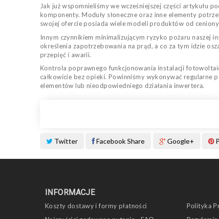
Jak już wspomnieliśmy we wcześniejszej części artykułu pod
komponenty. Moduły słoneczne oraz inne elementy potrzeb
swojej ofercie posiada wiele modeli produktów od cenio
Innym czynnikiem minimalizującym ryzyko pożaru naszej inst
określenia zapotrzebowania na prąd, a co za tym idzie os
przepięć i awarii.
Kontrola poprawnego funkcjonowania instalacji fotowolt
całkowicie bez opieki. Powinniśmy wykonywać regularne po
elementów lub nieodpowiedniego działania inwertera.
Twitter
Facebook Share
Google+
P
INFORMACJE
Koszty dostawy i formy płatności
Polityka P