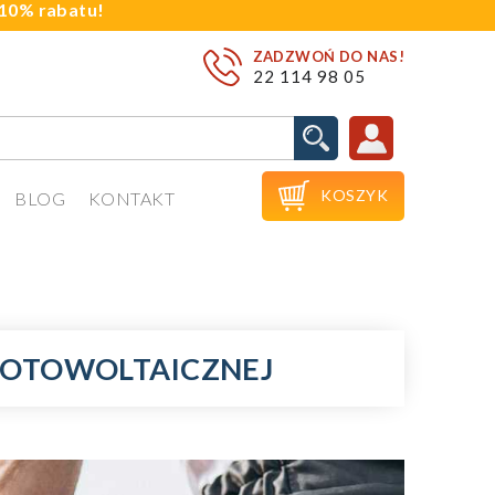
j 10% rabatu!
ZADZWOŃ DO NAS!
22 114 98 05

KOSZYK
BLOG
KONTAKT
FOTOWOLTAICZNEJ