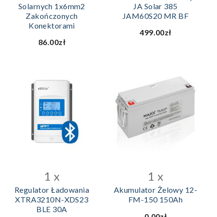
Solarnych 1x6mm2
JA Solar 385
Zakończonych
JAM60S20 MR BF
Konektorami
499.00zł
86.00zł
DODAJ DO KOSZYKA
1 x
1 x
Regulator Ładowania
Akumulator Żelowy 12-
XTRA3210N-XDS23
FM-150 150Ah
BLE 30A
0.00zł