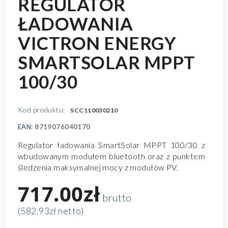
REGULATOR
ŁADOWANIA
VICTRON ENERGY
SMARTSOLAR MPPT
100/30
Kod produktu:
SCC110030210
EAN:
8719076040170
Regulator ładowania SmartSolar MPPT 100/30 z
wbudowanym modułem bluetooth oraz z punktem
śledzenia maksymalnej mocy z modułów PV.
717.00zł
brutto
(582.93zł netto)