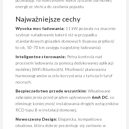
pozwalając na maksymalne wykorzystanie darmowej
energii ze słońca do zasilania pojazdu.
Najważniejsze cechy
Wysoka moc ładowania:
11 kW pozwala na znacznie
szybsze naładowanie baterii niż w przypadku
standardowych gniazdek domowych (typowa prędkość
to ok. 50-70 km zasięgu na godzinę ładowania).
Inteligentne sterowanie:
Pełna kontrola nad
procesem ładowania za pomocą dedykowanej aplikacji
mobilnej (WiFi/Bluetooth). Możliwość planowania
harmonogramów w celu korzystania z tańszych taryf
nocnych.
Bezpieczeństwo przede wszystkim:
Wbudowane
zabezpieczenia przed prądem upływowym
6mA DC
, co
eliminuje konieczność instalowania drogich wyłączników
RCD typu B w instalacji domowej.
Nowoczesny Design:
Elegancka, kompaktowa
obudowa, która dobrze prezentuje się zarówno w