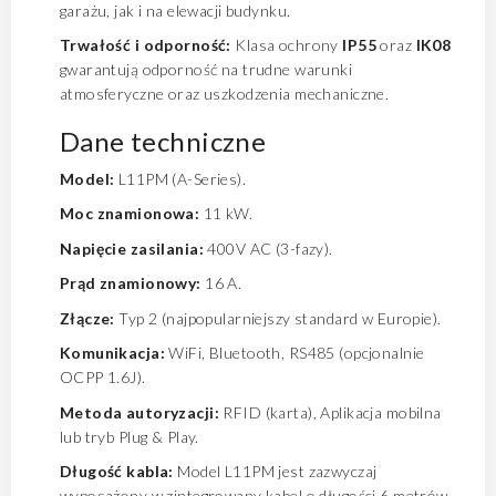
garażu, jak i na elewacji budynku.
Trwałość i odporność:
Klasa ochrony
IP55
oraz
IK08
gwarantują odporność na trudne warunki
atmosferyczne oraz uszkodzenia mechaniczne.
Dane techniczne
Model:
L11PM (A-Series).
Moc znamionowa:
11 kW.
Napięcie zasilania:
400V AC (3-fazy).
Prąd znamionowy:
16 A.
Złącze:
Typ 2 (najpopularniejszy standard w Europie).
Komunikacja:
WiFi, Bluetooth, RS485 (opcjonalnie
OCPP 1.6J).
Metoda autoryzacji:
RFID (karta), Aplikacja mobilna
lub tryb Plug & Play.
Długość kabla:
Model L11PM jest zazwyczaj
wyposażony w zintegrowany kabel o długości 6 metrów.