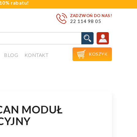
j 10% rabatu!
ZADZWOŃ DO NAS!
22 114 98 05

KOSZYK
BLOG
KONTAKT
ICAN MODUŁ
CYJNY