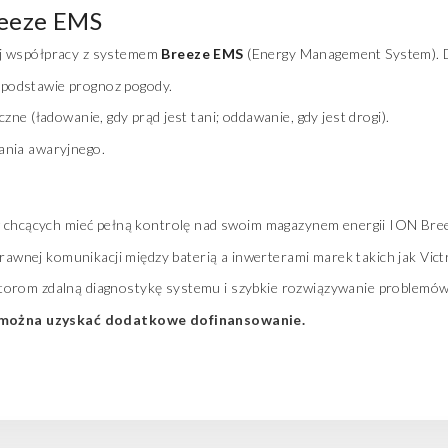
reeze EMS
ej współpracy z systemem
Breeze EMS
(Energy Management System). D
podstawie prognoz pogody.
ne (ładowanie, gdy prąd jest tani; oddawanie, gdy jest drogi).
ania awaryjnego.
chcących mieć pełną kontrolę nad swoim magazynem energii ION Breez
awnej komunikacji między baterią a inwerterami marek takich jak Vic
torom zdalną diagnostykę systemu i szybkie rozwiązywanie problemów 
można uzyskać dodatkowe dofinansowanie.