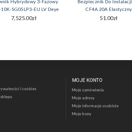
wnik Hybrydowy 3-Fazowy
Bezpiecznik Do Instalacji
10K-SG05LP3-EU LV Deye
CF4A 20A Elastyczny
7,525.00zł
51.00zł
MOJE KONTO
rywatności i cookies
Moje zamówienia
 sklepu
Moje adresy
Moje informacje osobiste
Moje bony