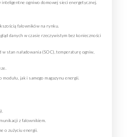
inteligentne ogniwo domowej sieci energetycznej.
kszością falowników na rynku.
odgląd danych w czasie rzeczywistym bez konieczności
d w stan naładowania (SOC), temperaturę ogniw,
eze.
 modułu, jak i samego magazynu energii.
).
unikacji z falownikiem.
 o zużyciu energii.