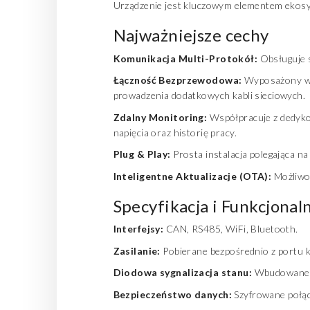
Urządzenie jest kluczowym elementem ekosys
Najważniejsze cechy
Komunikacja Multi-Protokół:
Obsługuje s
Łączność Bezprzewodowa:
Wyposażony w
prowadzenia dodatkowych kabli sieciowych.
Zdalny Monitoring:
Współpracuje z dedykow
napięcia oraz historię pracy.
Plug & Play:
Prosta instalacja polegająca n
Inteligentne Aktualizacje (OTA):
Możliwoś
Specyfikacja i Funkcjonal
Interfejsy:
CAN, RS485, WiFi, Bluetooth.
Zasilanie:
Pobierane bezpośrednio z portu k
Diodowa sygnalizacja stanu:
Wbudowane ws
Bezpieczeństwo danych:
Szyfrowane połącz