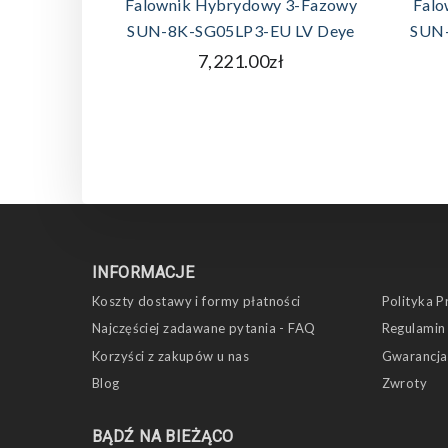
Falownik Hybrydowy 3-Fazowy
Falo
SUN-8K-SG05LP3-EU LV Deye
SUN-
7,221.00zł
INFORMACJE
Koszty dostawy i formy płatności
Polityka P
Najczęściej zadawane pytania - FAQ
Regulamin
Korzyści z zakupów u nas
Gwarancja
Blog
Zwroty
BĄDŹ NA BIEŻĄCO