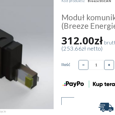
Kod produktu:
Breeze StiCAN
Moduł komunik
(Breeze Energi
312.00zł
brut
(253.66zł netto)
Ilość