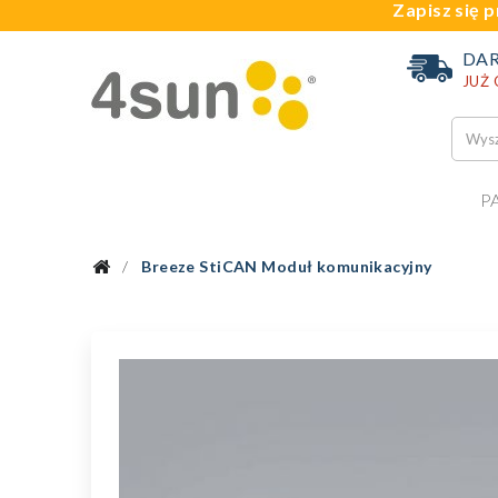
Zapisz się p
DA
JUŻ
P
Breeze StiCAN Moduł komunikacyjny