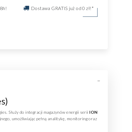
8h!
Dostawa GRATIS już od 0 zł!*
-
s)
ies. Służy do integracji magazynów energii serii
ION
ego, umożliwiając pełną analitykę, monitoring oraz