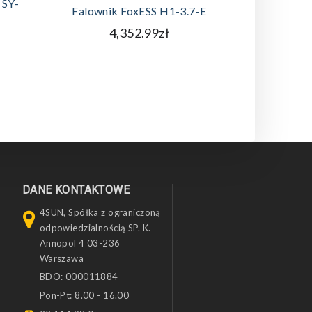
 SY-
Panel Fo
Falownik FoxESS H1-3.7-E
4,352.99zł
DANE KONTAKTOWE
4SUN, Spółka z ograniczoną
odpowiedzialnością SP. K.
Annopol 4 03-236
Warszawa
BDO: 000011884
Pon-Pt: 8.00 - 16.00