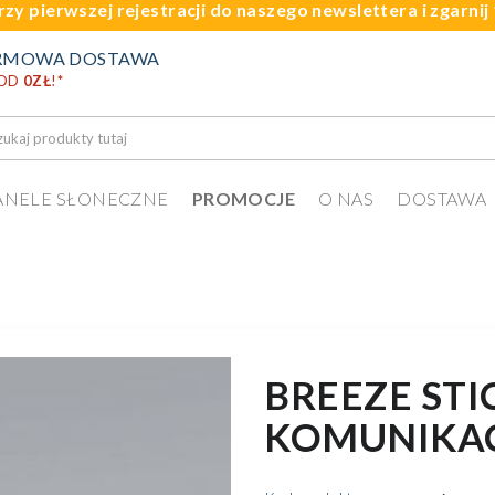
rzy pierwszej rejestracji do naszego newslettera i zgarni
RMOWA DOSTAWA
 OD
0ZŁ
!
*
ANELE SŁONECZNE
PROMOCJE
O NAS
DOSTAWA
BREEZE ST
KOMUNIKA