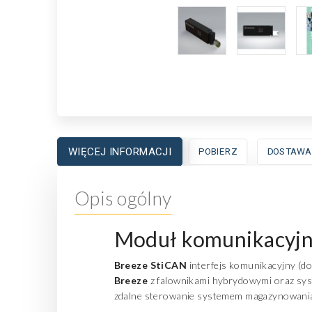
WIĘCEJ INFORMACJI
POBIERZ
DOSTAWA
Opis ogólny
Moduł komunikacyjny
Breeze StiCAN
interfejs komunikacyjny (don
Breeze
z falownikami hybrydowymi oraz syst
zdalne sterowanie systemem magazynowania 