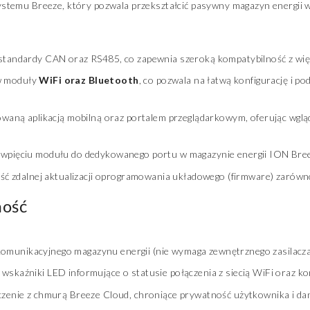
temu Breeze, który pozwala przekształcić pasywny magazyn energii w 
tandardy CAN oraz RS485, co zapewnia szeroką kompatybilność z wię
 moduły
WiFi oraz Bluetooth
, co pozwala na łatwą konfigurację i p
aną aplikacją mobilną oraz portalem przeglądarkowym, oferując wglą
a wpięciu modułu do dedykowanego portu w magazynie energii ION Bre
ć zdalnej aktualizacji oprogramowania układowego (firmware) zarówno
ność
omunikacyjnego magazynu energii (nie wymaga zewnętrznego zasilacza
kaźniki LED informujące o statusie połączenia z siecią WiFi oraz kom
enie z chmurą Breeze Cloud, chroniące prywatność użytkownika i dane