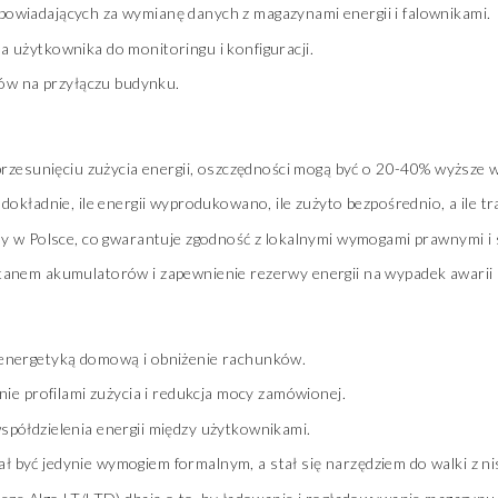
owiadających za wymianę danych z magazynami energii i falownikami.
dla użytkownika do monitoringu i konfiguracji.
wów na przyłączu budynku.
przesunięciu zużycia energii, oszczędności mogą być o 20-40% wyższe w
okładnie, ile energii wyprodukowano, ile zużyto bezpośrednio, a ile tr
ny w Polsce, co gwarantuje zgodność z lokalnymi wymogami prawnymi i
anem akumulatorów i zapewnienie rezerwy energii na wypadek awarii s
energetyką domową i obniżenie rachunków.
nie profilami zużycia i redukcja mocy zamówionej.
półdzielenia energii między użytkownikami.
ł być jedynie wymogiem formalnym, a stał się narzędziem do walki z nis