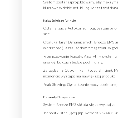
System został zaprojektowany, aby maksymali
kluczowe w dobie net-billingu oraz taryf dyn
Najważniejsze funkcje
Optymalizacja Autokonsumpcji: System priory
sieci.
Obsługa Taryf Dynamicznych: Breeze EMS anali
wietrzności), a zasilać dom z magazynu w go
Prognozowanie Pogody: Algorytmy systemu p
energię, bo dzień będzie pochmurny.
Zarządzanie Odbiornikami (Load Shifting): 
momencie wystąpienia największej produkcji 
Peak Shaving: Ograniczanie mocy pobieranej 
Elementy Ekosystemu
System Breeze EMS składa się zazwyczaj z:
Jednostki sterującej (np. Retrofit 2K/4K): U