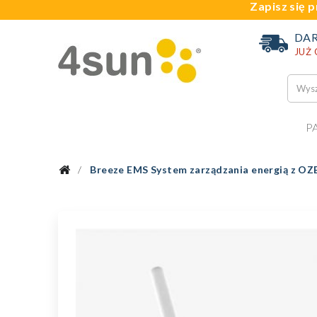
Zapisz się p
DA
JUŻ
P
Breeze EMS System zarządzania energią z OZ