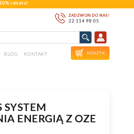
j 10% rabatu!
ZADZWOŃ DO NAS!
22 114 98 05

KOSZYK
BLOG
KONTAKT
S SYSTEM
IA ENERGIĄ Z OZE