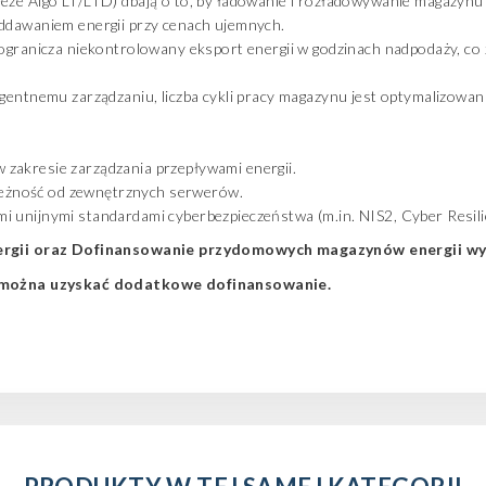
eeze Algo LT/LTD) dbają o to, by ładowanie i rozładowywanie magazynu
oddawaniem energii przy cenach ujemnych.
 ogranicza niekontrolowany eksport energii w godzinach nadpodaży, co
igentnemu zarządzaniu, liczba cykli pracy magazynu jest optymalizowana
zakresie zarządzania przepływami energii.
zależność od zewnętrznych serwerów.
 unijnymi standardami cyberbezpieczeństwa (m.in. NIS2, Cyber Resili
rgii oraz Dofinansowanie przydomow
ych magazynów energii wy
 można uzyskać dodatkowe
dofinansowanie
.