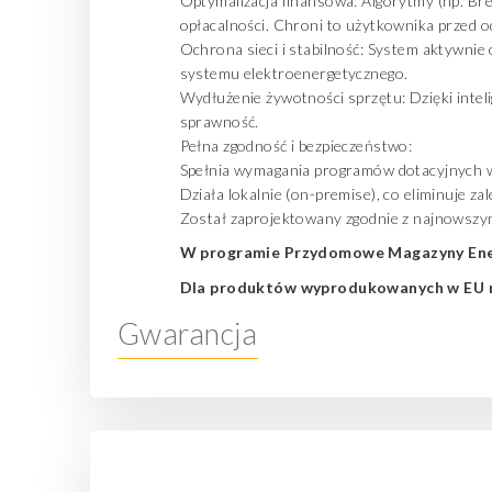
Optymalizacja finansowa: Algorytmy (np. Br
opłacalności. Chroni to użytkownika przed 
Ochrona sieci i stabilność: System aktywnie
systemu elektroenergetycznego.
Wydłużenie żywotności sprzętu: Dzięki intel
sprawność.
Pełna zgodność i bezpieczeństwo:
Spełnia wymagania programów dotacyjnych w 
Działa lokalnie (on-premise), co eliminuje 
Został zaprojektowany zgodnie z najnowszymi
W programie Przydomowe Magazyny Ene
Dla produktów wyprodukowanych w EU
Gwarancja