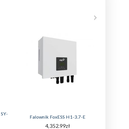
DODAJ DO KOSZYKA
A
 SY-
Panel Fo
Falownik FoxESS H1-3.7-E
4,352.99zł