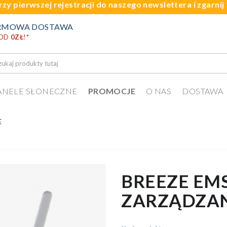
rzy pierwszej rejestracji do naszego newslettera i zgarni
RMOWA DOSTAWA
 OD
0ZŁ
!
*
ANELE SŁONECZNE
PROMOCJE
O NAS
DOSTAWA
E
BREEZE EM
ZARZĄDZAN