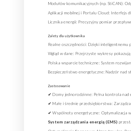
Modułów komunikacyjnych (np. StiCAN): Odp
Aplikacji mobilnej i Portalu Cloud: Interfejs 
Licznika energii: Precyzyjny pomiar przepły
Zalety dla użytkownika
Realne oszczędności: Dzięki inteligentnemu 
Wgląd w dane: Przejrzyste wykresy pokazują d
Polska wsparcie techniczne: System rozwija
Bezpieczeństwo energetyczne: Nadzór nad st
Zastosowanie
✔ Domy jednorodzinne: Pełna kontrola nad 
✔ Małe i średnie przedsiębiorstwa: Zarządza
✔ Wspólnoty energetyczne: Optymalizacja ws
System zarządzania energią (EMS)
przesta