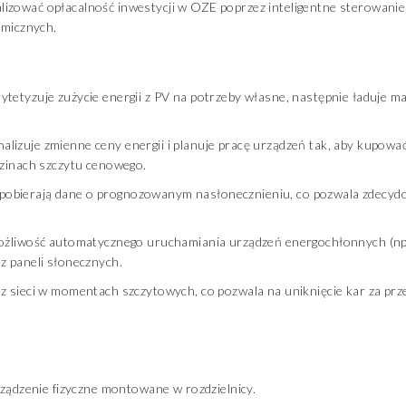
zować opłacalność inwestycji w OZE poprzez inteligentne sterowanie p
amicznych.
tetyzuje zużycie energii z PV na potrzeby własne, następnie ładuje ma
zuje zmienne ceny energii i planuje pracę urządzeń tak, aby kupować p
dzinach szczytu cenowego.
obierają dane o prognozowanym nasłonecznieniu, co pozwala zdecydo
Możliwość automatycznego uruchamiania urządzeń energochłonnych (np.
z paneli słonecznych.
z sieci w momentach szczytowych, co pozwala na uniknięcie kar za prz
rządzenie fizyczne montowane w rozdzielnicy.