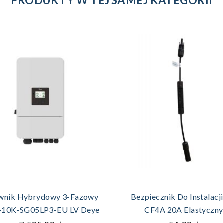
PRODUKTY W TEJ SAMEJ KATEGORII
DODAJ DO KOSZYKA
DODAJ DO KOSZYK
wnik Hybrydowy 3-Fazowy
Bezpiecznik Do Instalacji
10K-SG05LP3-EU LV Deye
CF4A 20A Elastyczny