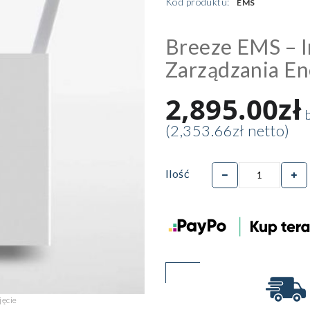
Kod produktu:
EMS
Breeze EMS – I
Zarządzania En
2,895.00zł
b
(2,353.66zł netto)
Ilość