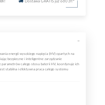
8h!
Dostawa GRATIS już od 0 zł!*
-
nia energii wysokiego napięcia (HV) opartych na
iając bezpieczne i inteligentne zarządzanie
parametrów całego stosu baterii HV, koordynuje ich
jest stabilna i efektywna praca całego systemu