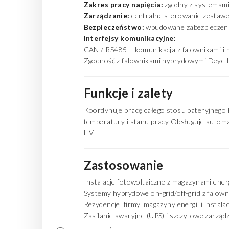
Zakres pracy napięcia:
zgodny z systemam
Zarządzanie:
centralne sterowanie zestawe
Bezpieczeństwo:
wbudowane zabezpieczeni
Interfejsy komunikacyjne:
CAN / RS485 – komunikacja z falownikami i
Zgodność z falownikami hybrydowymi Dey
Funkcje i zalety
Koordynuje pracę całego stosu bateryjnego 
temperatury i stanu pracy Obsługuje auto
HV
Zastosowanie
Instalacje fotowoltaiczne z magazynami ener
Systemy hybrydowe on-grid/off-grid z falow
Rezydencje, firmy, magazyny energii i instal
Zasilanie awaryjne (UPS) i szczytowe zarząd