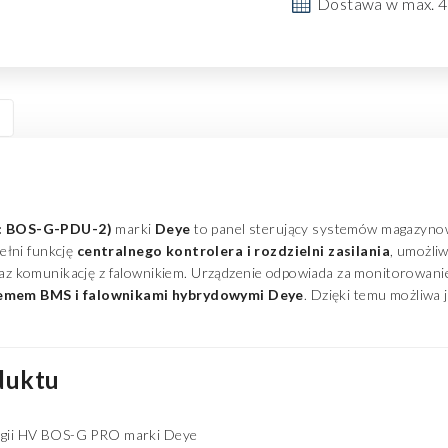
Dostawa w max. 4
l: BOS-G-PDU-2)
marki
Deye
to panel sterujący systemów magazynowa
Pełni funkcję
centralnego kontrolera i rozdzielni zasilania
, umożliw
 komunikację z falownikiem. Urządzenie odpowiada za monitorowanie 
stemem BMS i falownikami hybrydowymi Deye
. Dzięki temu możliwa 
duktu
gii HV BOS-G PRO marki Deye