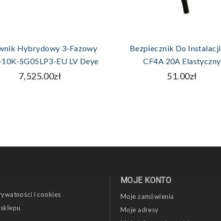
DODAJ DO KOSZYKA
DODAJ DO KOSZYK
wnik Hybrydowy 3-Fazowy
Bezpiecznik Do Instalacji
10K-SG05LP3-EU LV Deye
CF4A 20A Elastyczny
7,525.00zł
51.00zł
MOJE KONTO
rywatności i cookies
Moje zamówienia
 sklepu
Moje adresy