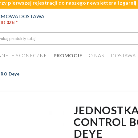
rzy pierwszej rejestracji do naszego newslettera i zgarni
RMOWA DOSTAWA
 OD
0ZŁ
!
*
ANELE SŁONECZNE
PROMOCJE
O NAS
DOSTAWA
 PRO Deye
JEDNOSTKA
CONTROL B
DEYE