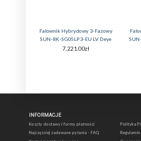
DODAJ DO KOSZYKA
Falownik Hybrydowy 3-Fazowy
Falo
SUN-8K-SG05LP3-EU LV Deye
SUN-
7,221.00zł
INFORMACJE
Koszty dostawy i formy płatności
Polityka P
Najczęściej zadawane pytania - FAQ
Regulamin