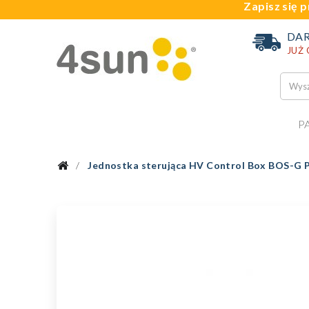
Zapisz się p
DA
JUŻ
P
Jednostka sterująca HV Control Box BOS-G