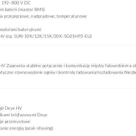
i 192–800 V DC
m baterii (master BMS)
a przepięciowe, nadprądowe, temperaturowe
 modułami bateryjnymi
e HV (np. SUN-10K/12K/15K/20K-SG01HP3-EU)
HV Zapewnia stabilne połączenie i komunikację między falownikiem a 
matyczne równoważenie ogniw i kontrolę ładowania/rozładowania Nie
gii Deye HV
nikami trójfazowymi Deye
acje przemysłowe
zanie energią (peak-shaving)