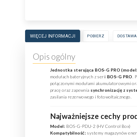
WIĘCEJ INFORMACJI
POBIERZ
DOSTAWA
Opis ogólny
Jednostka sterująca BOS-G PRO (mode
modułach bateryjnych z serii
BOS-G PRO
. 
połączonymi modułami akumulatorowymi oraz
pracę oraz zapewnia
synchronizację z sy
zasilania rezerwowego i fotowoltaicznego.
Najważniejsze cechy pro
Model:
BOS-G-PDU-2 (HV Control Box)
Kompatybilność:
systemy magazynów ener