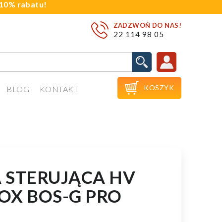
j 10% rabatu!
ZADZWOŃ DO NAS!
22 114 98 05

KOSZYK
BLOG
KONTAKT
 STERUJĄCA HV
OX BOS-G PRO