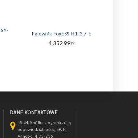
DODAJ DO KOSZYKA
A
 SY-
Panel Fo
Falownik FoxESS H1-3.7-E
4,352.99zł
DANE KONTAKTOWE
4SUN, Spółka z ograniczoną
odpowiedzialnością SP. K.
Annopol 4 03-236