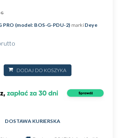
-G
-G PRO (model: BOS-G-PDU-2)
marki
Deye
rutto
DODAJ DO KOSZYKA
DOSTAWA KURIERSKA