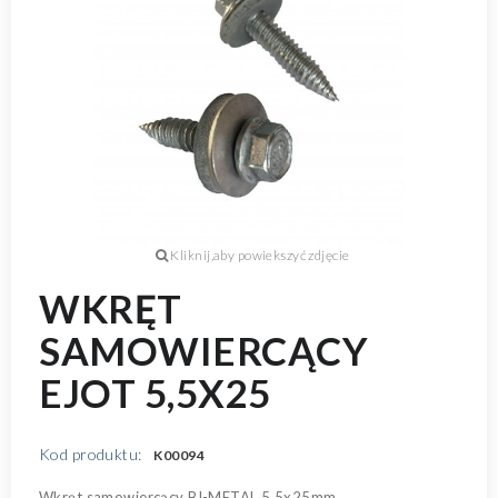
WKRĘT
SAMOWIERCĄCY
EJOT 5,5X25
Kod produktu:
K00094
Wkręt samowiercący BI-METAL 5,5x25mm