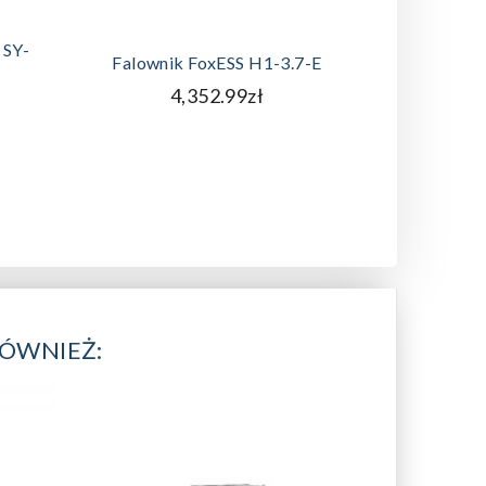
DODAJ DO KOSZYKA
A
 SY-
Panel Fo
Falownik FoxESS H1-3.7-E
4,352.99zł
RÓWNIEŻ: