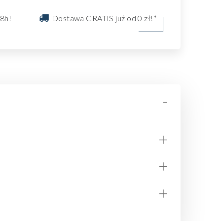
8h!
Dostawa GRATIS już od 0 zł!*
-
+
+
+