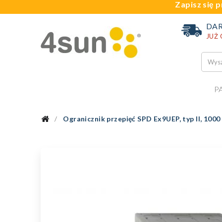
Zapisz się p
DA
JUŻ
P
Ogranicznik przepięć SPD Ex9UEP, typ II, 100