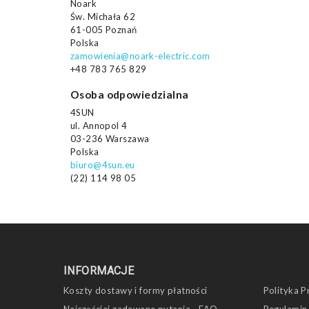
Noark
Św. Michała 62
61-005 Poznań
Polska
zamowienia@noark-electric.com
+48 783 765 829
Osoba odpowiedzialna
4SUN
ul. Annopol 4
03-236 Warszawa
Polska
biuro@4sun.eu
(22) 114 98 05
INFORMACJE
Koszty dostawy i formy płatności
Polityka P