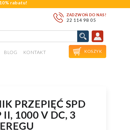
j 10% rabatu!
ZADZWOŃ DO NAS!
22 114 98 05

KOSZYK
BLOG
KONTAKT
IK PRZEPIĘĆ SPD
II, 1000 V DC, 3
EREGU