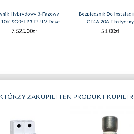
DODAJ DO KOSZYKA
DODAJ DO KOSZYK
wnik Hybrydowy 3-Fazowy
Bezpiecznik Do Instalacji
10K-SG05LP3-EU LV Deye
CF4A 20A Elastyczny
7,525.00zł
51.00zł
 KTÓRZY ZAKUPILI TEN PRODUKT KUPILI 