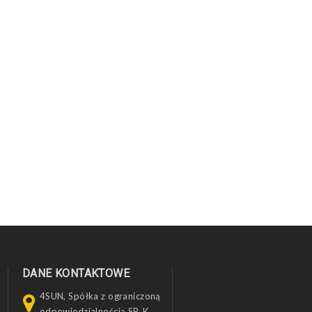
DANE KONTAKTOWE
4SUN, Spółka z ograniczoną
odpowiedzialnością SP. K.