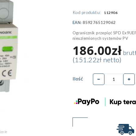
Kod produktu:
112906
EAN:
8592765129062
Ogranicznik przepięć SPD Ex9UEP,
nieuziemionych systemów PV
186.00zł
brut
(151.22zł netto)
Ilość