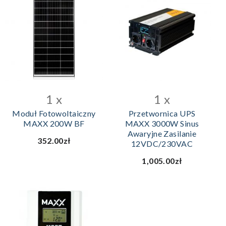
DODAJ DO KOSZYKA
1 x
1 x
Moduł Fotowoltaiczny
Przetwornica UPS
MAXX 200W BF
MAXX 3000W Sinus
Awaryjne Zasilanie
352.00zł
12VDC/230VAC
1,005.00zł