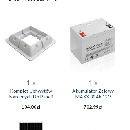
DODAJ DO KOSZYKA
1 x
1 x
Komplet Uchwytów
Akumulator Żelowy
Narożnych Do Paneli
MAXX 80Ah 12V
104.00zł
702.99zł