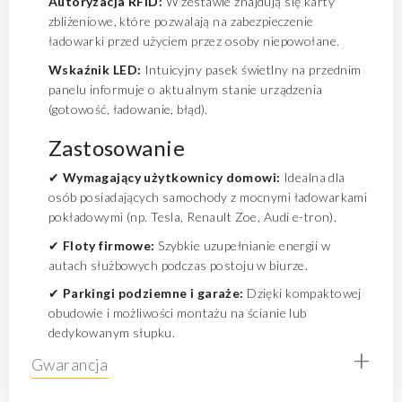
Autoryzacja RFID:
W zestawie znajdują się karty
zbliżeniowe, które pozwalają na zabezpieczenie
ładowarki przed użyciem przez osoby niepowołane.
Wskaźnik LED:
Intuicyjny pasek świetlny na przednim
panelu informuje o aktualnym stanie urządzenia
(gotowość, ładowanie, błąd).
Zastosowanie
✔
Wymagający użytkownicy domowi:
Idealna dla
osób posiadających samochody z mocnymi ładowarkami
pokładowymi (np. Tesla, Renault Zoe, Audi e-tron).
✔
Floty firmowe:
Szybkie uzupełnianie energii w
autach służbowych podczas postoju w biurze.
✔
Parkingi podziemne i garaże:
Dzięki kompaktowej
obudowie i możliwości montażu na ścianie lub
dedykowanym słupku.
+
Gwarancja