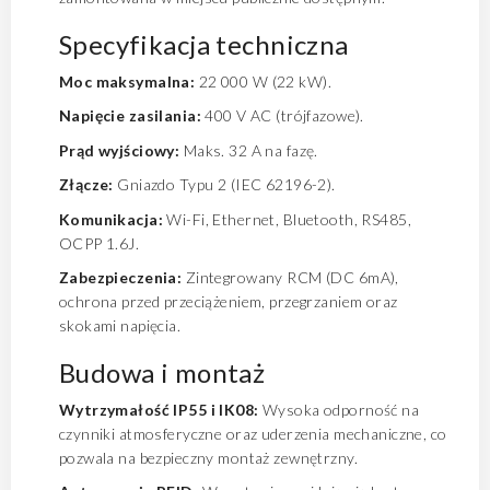
Specyfikacja techniczna
Moc maksymalna:
22 000 W (22 kW).
Napięcie zasilania:
400 V AC (trójfazowe).
Prąd wyjściowy:
Maks. 32 A na fazę.
Złącze:
Gniazdo Typu 2 (IEC 62196-2).
Komunikacja:
Wi-Fi, Ethernet, Bluetooth, RS485,
OCPP 1.6J.
Zabezpieczenia:
Zintegrowany RCM (DC 6mA),
ochrona przed przeciążeniem, przegrzaniem oraz
skokami napięcia.
Budowa i montaż
Wytrzymałość IP55 i IK08:
Wysoka odporność na
czynniki atmosferyczne oraz uderzenia mechaniczne, co
pozwala na bezpieczny montaż zewnętrzny.