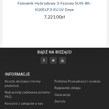
Falownik Hybrydowy 3-Fazowy SUN-8K-
SG05LP3-EU LV Deye
7,221.00zł
BĄDŹ NA BIEŻĄCO
INFORMACJE
Koszty dostawy i formy
Polityka Prywatności i cookies
płatności
Regulamin sklepu
Najczęściej zadawane pytania -
Gwarancja
FAQ
Zwroty
Korzyści z zakupów u nas