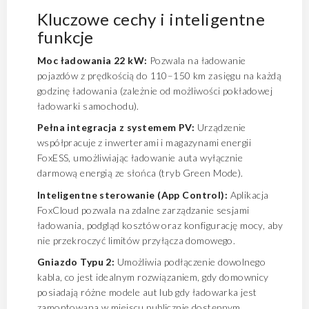
Kluczowe cechy i inteligentne
funkcje
Moc ładowania 22 kW:
Pozwala na ładowanie
pojazdów z prędkością do 110–150 km zasięgu na każdą
godzinę ładowania (zależnie od możliwości pokładowej
ładowarki samochodu).
Pełna integracja z systemem PV:
Urządzenie
współpracuje z inwerterami i magazynami energii
FoxESS, umożliwiając ładowanie auta wyłącznie
darmową energią ze słońca (tryb Green Mode).
Inteligentne sterowanie (App Control):
Aplikacja
FoxCloud pozwala na zdalne zarządzanie sesjami
ładowania, podgląd kosztów oraz konfigurację mocy, aby
nie przekroczyć limitów przyłącza domowego.
Gniazdo Typu 2:
Umożliwia podłączenie dowolnego
kabla, co jest idealnym rozwiązaniem, gdy domownicy
posiadają różne modele aut lub gdy ładowarka jest
zamontowana w miejscu publicznie dostępnym.