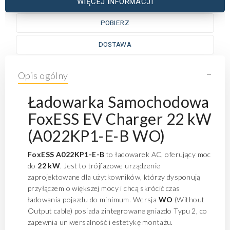
WIĘCEJ INFORMACJI
POBIERZ
DOSTAWA
-
Opis ogólny
Ładowarka Samochodowa
FoxESS EV Charger 22 kW
(A022KP1-E-B WO)
FoxESS A022KP1-E-B
to ładowarek AC, oferujący moc
do
22 kW
. Jest to trójfazowe urządzenie
zaprojektowane dla użytkowników, którzy dysponują
przyłączem o większej mocy i chcą skrócić czas
ładowania pojazdu do minimum. Wersja
WO
(Without
Output cable) posiada zintegrowane gniazdo Typu 2, co
zapewnia uniwersalność i estetykę montażu.