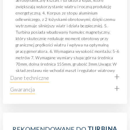
aerodynamiczny kształt i struktura łopat, które
zwiększają wykorzystanie wiatru i roczną produkcję
energetyczną. 4. Korpus ze stopu aluminium
odlewniczego, z 2 łożyskami obrotowymi, dzięki czemu
wytrzymuje silniejszy wiatr i działa bezpieczniej. 5.
Turbina posiada wbudowany hamulec magnetyczny,
który skutecznie redukuje moment obrotowy przy
granicznej prędkości wiatru i wpływa na optymalną
pracę generatora. 6. Wymagana wysokość montażu: 5-6
metrów 7. Wymagane wymiary słupa: górna średnica
70mm, dolna średnica 155mm, grubość 3mm.Uwaga: W
skład zestawu nie wchodzi maszt i regulator wiatrowy
+
Dane techniczne
+
Gwarancja
REKOMENDOWANE DO
TURBINA