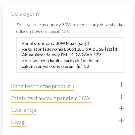
-
Opis ogólny
Zestaw solarny o mocy 30W przeznaczony do zasilania
odbiorników o napięciu 12V
Panel słoneczny 30W Maxx [szt] 1
Regulator ładowania
LS0512EU
5A z USB [szt] 1
Akumulator żelowy
FM-12-26 26Ah 12V
Zestaw 2x5m kabli solarnych 1x2,5mm2
zakończonych konektorami [m] 10
+
Dane techniczne produktu
+
Zalety zestawów z panelem 30W:
+
Gwarancja
+
Uwagi