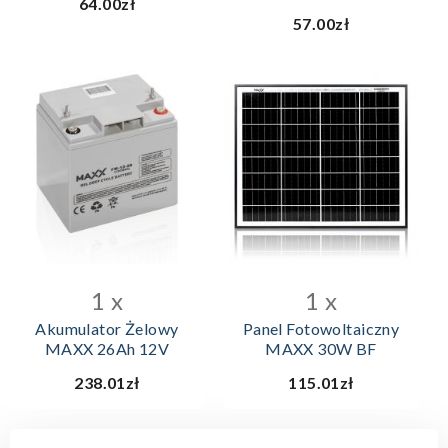
64.00zł
57.00zł
1 x
1 x
Akumulator Żelowy
Panel Fotowoltaiczny
MAXX 26Ah 12V
MAXX 30W BF
238.01zł
115.01zł