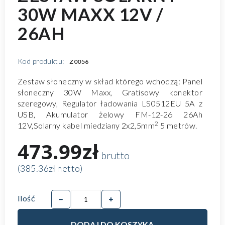
30W MAXX 12V /
26AH
Kod produktu:
Z0056
Zestaw słoneczny w skład którego wchodzą: Panel
słoneczny 30W Maxx, Gratisowy konektor
szeregowy, Regulator ładowania
LS0512EU
5A z
USB, Akumulator żelowy
FM-12-26 26Ah
2
12V
,Solarny kabel miedziany 2x2,5mm
5 metrów.
473.99zł
brutto
(385.36zł netto)
Ilość
DODAJ DO KOSZYKA